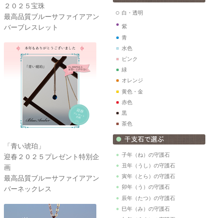
２０２５宝珠
白・透明
最高品質ブルーサファイアアン
バーブレスレット
紫
青
水色
ピンク
緑
オレンジ
黄色・金
赤色
黒
茶色
「青い琥珀」
子年（ね）の守護石
迎春２０２５プレゼント特別企
丑年（うし）の守護石
画
寅年（とら）の守護石
最高品質ブルーサファイアアン
卯年（う）の守護石
バーネックレス
辰年（たつ）の守護石
巳年（み）の守護石