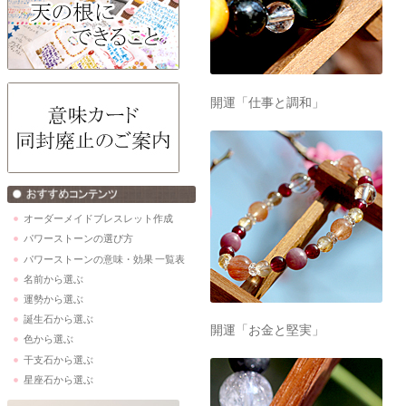
開運「仕事と調和」
オーダーメイドブレスレット作成
パワーストーンの選び方
パワーストーンの意味・効果 一覧表
名前から選ぶ
運勢から選ぶ
誕生石から選ぶ
開運「お金と堅実」
色から選ぶ
干支石から選ぶ
星座石から選ぶ