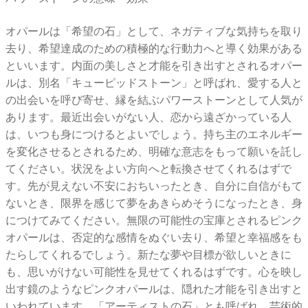
オパールは「希望の石」として、ネガティブな気持ちを取り
去り、希望達成のための積極的な行動力へと導く効果がある
といいます。内面の美しさと才能を引き出すとされるオパー
ルは、別名「キューピッドストーン」と呼ばれ、愛する人と
の出会いを呼び寄せ、縁を結ぶパワーストーンとして人気が
あります。最近出会いがない人、恋から遠ざかっている人
は、いつも身につけるとよいでしょう。持ち主のエネルギー
を変化させるとされるため、明確な意志をもって願いを託し
てください。状況をよい方向へと転換させてくれるはずで
す。先が見えない不安におちいったとき、自分に自信がもて
ないとき、限界を感じて夢をあきらめそうになったとき、身
につけてみてください。無限の可能性の宝庫とされるピンク
オパールは、否定的な感情をぬぐい去り、希望と幸福感をも
たらしてくれるでしょう。新たな夢や目標が欲しいときに
も、思いがけない可能性を見せてくれるはずです。心を映し
出す鏡のようなピンクオパールは、隠れた才能を引き出すと
いわれています。「アーティストの石」とも呼ばれ、芸術的