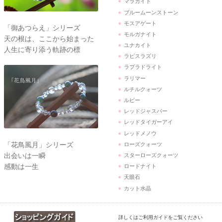
マラカイト
ブルームーンストーン
モスアゲート
「御あつらえ」シリーズ
モルガナイト
天の根は、ここから始まった
ユナカイト
人生に寄り添う軌跡の標
ラピスラズリ
ラブラドライト
ラリマー
ルチルクォーツ
ルビー
レッドジャスパー
レッドタイガーアイ
レッドメノウ
「花鳥風月」シリーズ
ローズクォーツ
出会いは一瞬
スターローズクォーツ
感動は一生
ロードナイト
天眼石
カット水晶
詳しくはご利用ガイドをご覧ください