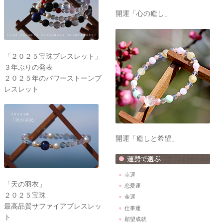
開運「心の癒し」
「２０２５宝珠ブレスレット」
３年ぶりの発表
２０２５年のパワーストーンブ
レスレット
開運「癒しと希望」
幸運
「天の羽衣」
恋愛運
２０２５宝珠
金運
最高品質サファイアブレスレッ
仕事運
ト
願望成就