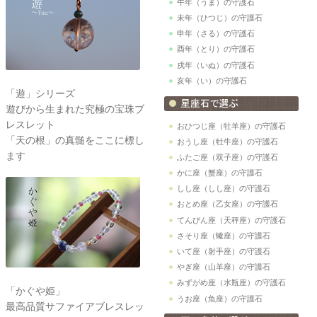
午年（うま）の守護石
未年（ひつじ）の守護石
申年（さる）の守護石
酉年（とり）の守護石
戌年（いぬ）の守護石
亥年（い）の守護石
「遊」シリーズ
遊びから生まれた究極の宝珠ブ
レスレット
おひつじ座（牡羊座）の守護石
「天の根」の真髄をここに標し
おうし座（牡牛座）の守護石
ます
ふたご座（双子座）の守護石
かに座（蟹座）の守護石
しし座（しし座）の守護石
おとめ座（乙女座）の守護石
てんびん座（天秤座）の守護石
さそり座（蠍座）の守護石
いて座（射手座）の守護石
やぎ座（山羊座）の守護石
みずがめ座（水瓶座）の守護石
「かぐや姫」
うお座（魚座）の守護石
最高品質サファイアブレスレッ