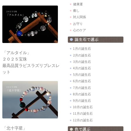
健康運
癒し
対人関係
お守り
心のケア
1月の誕生石
「アルタイル」
2月の誕生石
２０２５宝珠
3月の誕生石
最高品質ラピスラズリブレスレ
4月の誕生石
ット
5月の誕生石
6月の誕生石
7月の誕生石
8月の誕生石
9月の誕生石
10月の誕生石
11月の誕生石
12月の誕生石
「北十字星」