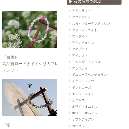
ト
アイオライト
アクアマリン
スカイブルーアクアマリン
アズロマラカイト
アパタイト
アベンチュリン
アマゾナイト
アメジスト
「白雪姫」
ラベンダーアメジスト
高品質ロードナイトシリカブレ
アラゴナイト
スレット
イエローアベンチュリン
イエローメノウ
インカローズ
エンジェライト
オニキス
ホワイトオニキス
ホワイトオパール
オブシディアン
「零」
ガーネット