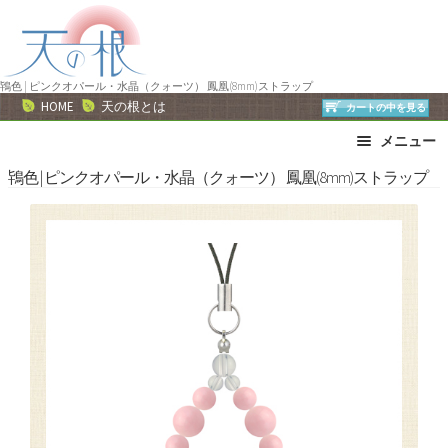
ナ
コ
ビ
ン
ゲ
テ
ー
ン
鴇色 | ピンクオパール・水晶（クォーツ） 鳳凰(8mm)ストラップ
HOME
天の根とは
カートの中を見る
シ
ツ
ョ
へ
メニュー
ン
ス
ブレスレット
ストラップ
鴇色 | ピンクオパール・水晶（クォーツ） 鳳凰(8mm)ストラップ
へ
キ
ネックレス
ピアス・イヤリング
ス
ッ
リング
運勢で選ぶ
キ
プ
ッ
誕生石で選ぶ
色で選ぶ
プ
干支石で選ぶ
星座石で選ぶ
石の名前で選ぶ
パワーストーン一覧