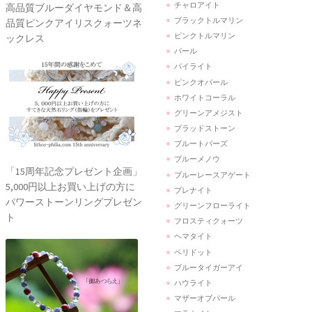
チャロアイト
高品質ブルーダイヤモンド＆高
ブラックトルマリン
品質ピンクアイリスクォーツネ
ピンクトルマリン
ックレス
パール
パイライト
ピンクオパール
ホワイトコーラル
グリーンアメジスト
ブラッドストーン
ブルートパーズ
ブルーメノウ
「15周年記念プレゼント企画」
ブルーレースアゲート
5,000円以上お買い上げの方に
プレナイト
パワーストーンリングプレゼン
グリーンフローライト
ト
フロスティクォーツ
ヘマタイト
ペリドット
ブルータイガーアイ
ハウライト
マザーオブパール