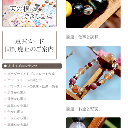
開運「仕事と調和」
オーダーメイドブレスレット作成
パワーストーンの選び方
パワーストーンの意味・効果 一覧表
名前から選ぶ
運勢から選ぶ
誕生石から選ぶ
開運「お金と堅実」
色から選ぶ
干支石から選ぶ
星座石から選ぶ