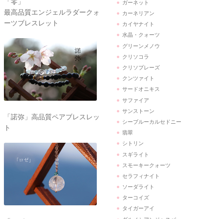
「零」
ガーネット
最高品質エンジェルラダークォ
カーネリアン
ーツブレスレット
カイヤナイト
水晶・クォーツ
グリーンメノウ
クリソコラ
クリソプレーズ
クンツァイト
サードオニキス
サファイア
サンストーン
「諾弥」高品質ペアブレスレッ
シーブルーカルセドニー
ト
翡翠
シトリン
スギライト
スモーキークォーツ
セラフィナイト
ソーダライト
ターコイズ
タイガーアイ