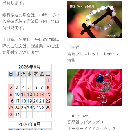
出荷します。
銀行振込の場合は、13時までの
入金確認後７営業日（内）で出
荷可能です。
土日祝、休業日、平日の17時以
降のご注文は、翌営業日のご注
「開運」
文受付でございます。
開運ブレスレット～from2020～
特集
「True Love」
高品質ラピスラズリ
オーダーメイドネックレス