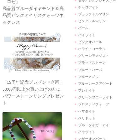
ダルメシアンジャスパー
「ロゼ」
チャロアイト
高品質ブルーダイヤモンド＆高
ブラックトルマリン
品質ピンクアイリスクォーツネ
ピンクトルマリン
ックレス
パール
パイライト
ピンクオパール
ホワイトコーラル
グリーンアメジスト
ブラッドストーン
ブルートパーズ
ブルーメノウ
「15周年記念プレゼント企画」
ブルーレースアゲート
5,000円以上お買い上げの方に
プレナイト
パワーストーンリングプレゼン
グリーンフローライト
ト
フロスティクォーツ
ヘマタイト
ペリドット
ブルータイガーアイ
ハウライト
マザーオブパール