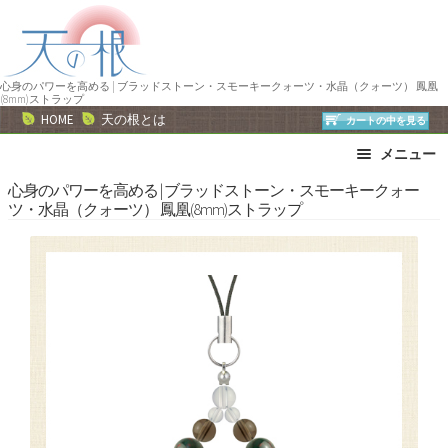
ナ
コ
ビ
ン
ゲ
テ
ー
ン
心身のパワーを高める | ブラッドストーン・スモーキークォーツ・水晶（クォーツ） 鳳凰
(8mm)ストラップ
シ
ツ
HOME
天の根とは
カートの中を見る
ョ
へ
メニュー
ン
ス
へ
キ
ブレスレット
ストラップ
心身のパワーを高める | ブラッドストーン・スモーキークォー
ツ・水晶（クォーツ） 鳳凰(8mm)ストラップ
ス
ッ
ネックレス
ピアス・イヤリング
キ
プ
リング
運勢で選ぶ
ッ
誕生石で選ぶ
色で選ぶ
プ
干支石で選ぶ
星座石で選ぶ
石の名前で選ぶ
パワーストーン一覧