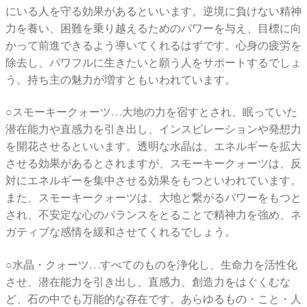
にいる人を守る効果があるといいます。逆境に負けない精神
力を養い、困難を乗り越えるためのパワーを与え、目標に向
かって前進できるよう導いてくれるはずです。心身の疲労を
除去し、パワフルに生きたいと願う人をサポートするでしょ
う。持ち主の魅力が増すともいわれています。
○スモーキークォーツ…大地の力を宿すとされ、眠っていた
潜在能力や直感力を引き出し、インスピレーションや発想力
を開花させるといいます。透明な水晶は、エネルギーを拡大
させる効果があるとされますが、スモーキークォーツは、反
対にエネルギーを集中させる効果をもつといわれています。
また、スモーキークォーツは、大地と繋がるパワーをもつと
され、不安定な心のバランスをとることで精神力を強め、ネ
ガティブな感情を緩和させてくれるでしょう。
○水晶・クォーツ…すべてのものを浄化し、生命力を活性化
させ、潜在能力を引き出し、直感力、創造力をはぐくむな
ど、石の中でも万能的な存在です。あらゆるもの・こと・人