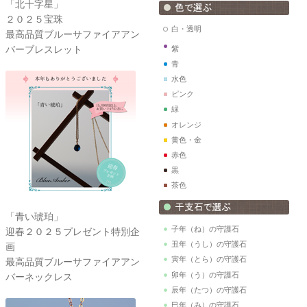
「北十字星」
２０２５宝珠
白・透明
最高品質ブルーサファイアアン
バーブレスレット
紫
青
水色
ピンク
緑
オレンジ
黄色・金
赤色
黒
茶色
「青い琥珀」
子年（ね）の守護石
迎春２０２５プレゼント特別企
丑年（うし）の守護石
画
寅年（とら）の守護石
最高品質ブルーサファイアアン
卯年（う）の守護石
バーネックレス
辰年（たつ）の守護石
巳年（み）の守護石