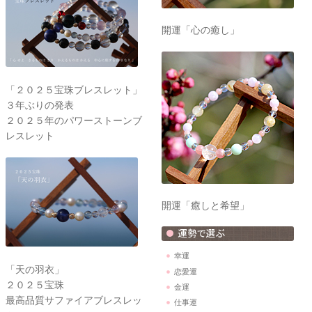
開運「心の癒し」
「２０２５宝珠ブレスレット」
３年ぶりの発表
２０２５年のパワーストーンブ
レスレット
開運「癒しと希望」
幸運
「天の羽衣」
恋愛運
２０２５宝珠
金運
最高品質サファイアブレスレッ
仕事運