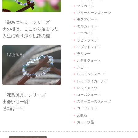
マラカイト
ブルームーンストーン
モスアゲート
「御あつらえ」シリーズ
モルガナイト
天の根は、ここから始まった
ユナカイト
人生に寄り添う軌跡の標
ラピスラズリ
ラブラドライト
ラリマー
ルチルクォーツ
ルビー
レッドジャスパー
レッドタイガーアイ
レッドメノウ
「花鳥風月」シリーズ
ローズクォーツ
出会いは一瞬
スターローズクォーツ
感動は一生
ロードナイト
天眼石
カット水晶