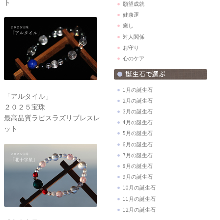
ト
願望成就
健康運
癒し
対人関係
お守り
心のケア
1月の誕生石
「アルタイル」
2月の誕生石
２０２５宝珠
3月の誕生石
最高品質ラピスラズリブレスレ
4月の誕生石
ット
5月の誕生石
6月の誕生石
7月の誕生石
8月の誕生石
9月の誕生石
10月の誕生石
11月の誕生石
12月の誕生石