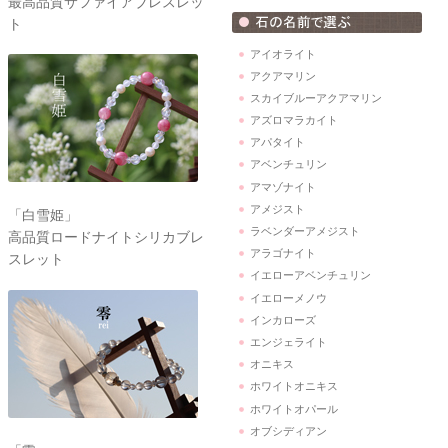
最高品質サファイアブレスレッ
ト
アイオライト
アクアマリン
スカイブルーアクアマリン
アズロマラカイト
アパタイト
アベンチュリン
アマゾナイト
アメジスト
「白雪姫」
ラベンダーアメジスト
高品質ロードナイトシリカブレ
アラゴナイト
スレット
イエローアベンチュリン
イエローメノウ
インカローズ
エンジェライト
オニキス
ホワイトオニキス
ホワイトオパール
オブシディアン