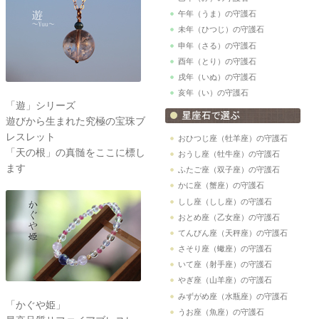
午年（うま）の守護石
未年（ひつじ）の守護石
申年（さる）の守護石
酉年（とり）の守護石
戌年（いぬ）の守護石
亥年（い）の守護石
「遊」シリーズ
遊びから生まれた究極の宝珠ブ
レスレット
おひつじ座（牡羊座）の守護石
「天の根」の真髄をここに標し
おうし座（牡牛座）の守護石
ます
ふたご座（双子座）の守護石
かに座（蟹座）の守護石
しし座（しし座）の守護石
おとめ座（乙女座）の守護石
てんびん座（天秤座）の守護石
さそり座（蠍座）の守護石
いて座（射手座）の守護石
やぎ座（山羊座）の守護石
みずがめ座（水瓶座）の守護石
「かぐや姫」
うお座（魚座）の守護石