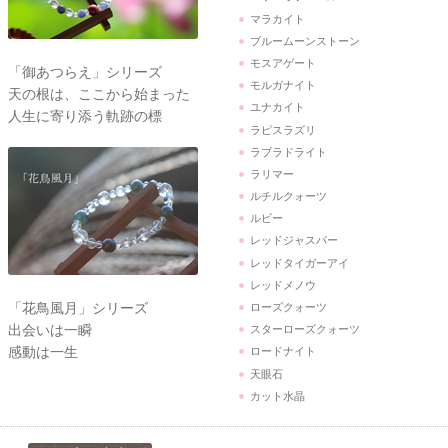
マラカイト
ブルームーンストーン
モスアゲート
「御あつらえ」シリーズ
モルガナイト
天の根は、ここから始まった
ユナカイト
人生に寄り添う軌跡の標
ラピスラズリ
ラブラドライト
ラリマー
ルチルクォーツ
ルビー
レッドジャスパー
レッドタイガーアイ
レッドメノウ
「花鳥風月」シリーズ
ローズクォーツ
出会いは一瞬
スターローズクォーツ
感動は一生
ロードナイト
天眼石
カット水晶