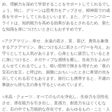
め、理解力を深めて学習することをサポートしてくれるでし
ょう。特に、グリーンは思考力をアップさせ、精神面での成
長をサポートしてくれるといいます。また、グリーンフロー
ライトは、知的能力を高める効果があるとされるため、新た
な知識を身につけたいときにもおすすめです。
○アクアマリン…幸せ、永遠の若さ、富、喜び、勇気を象徴
するアクアマリン。身につける人に若さとパワーを与え、お
守りとしても人気があります。心身ともに疲労しているとき
に身につけると、ネガティブな感情を癒し、生命力をよみが
えらせてくれるでしょう。暗い照明で輝きを増すため「夜の
宝石の女王」と呼ばれ、困難におちいったときに希望の光を
示してくれる石でもあります。旅行にも携帯すると、不慮の
事故から持ち主の身を守るといわれています。
○水晶・クォーツ…すべてのものを浄化し、生命力を活性化
させ、潜在能力を引き出し、直感力、創造力をはぐくむな
ど、石の中でも万能的な存在です。あらゆるもの・こと・人