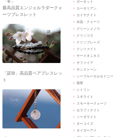
「零」
ガーネット
最高品質エンジェルラダークォ
カーネリアン
ーツブレスレット
カイヤナイト
水晶・クォーツ
グリーンメノウ
クリソコラ
クリソプレーズ
クンツァイト
サードオニキス
サファイア
サンストーン
「諾弥」高品質ペアブレスレッ
シーブルーカルセドニー
ト
翡翠
シトリン
スギライト
スモーキークォーツ
セラフィナイト
ソーダライト
ターコイズ
タイガーアイ