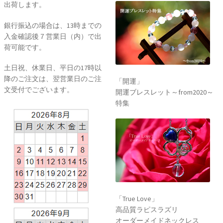
出荷します。
銀行振込の場合は、13時までの
入金確認後７営業日（内）で出
荷可能です。
土日祝、休業日、平日の17時以
降のご注文は、翌営業日のご注
「開運」
文受付でございます。
開運ブレスレット～from2020～
特集
「True Love」
高品質ラピスラズリ
オーダーメイドネックレス