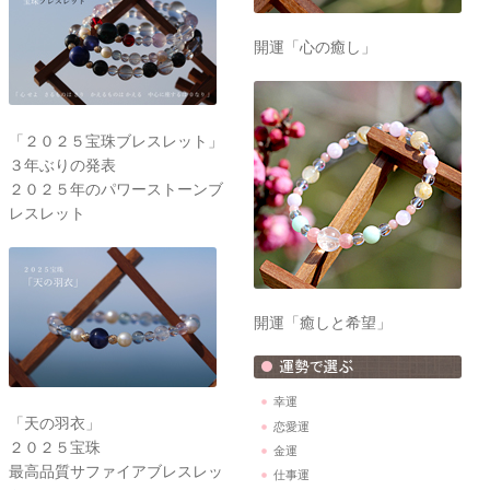
開運「心の癒し」
「２０２５宝珠ブレスレット」
３年ぶりの発表
２０２５年のパワーストーンブ
レスレット
開運「癒しと希望」
幸運
「天の羽衣」
恋愛運
２０２５宝珠
金運
最高品質サファイアブレスレッ
仕事運