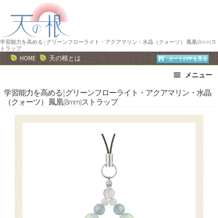
ナ
コ
ビ
ン
ゲ
テ
ー
ン
学習能力を高める | グリーンフローライト・アクアマリン・水晶（クォーツ） 鳳凰(8mm)ス
トラップ
シ
ツ
HOME
天の根とは
カートの中を見る
ョ
へ
メニュー
ン
ス
へ
キ
ブレスレット
ストラップ
学習能力を高める | グリーンフローライト・アクアマリン・水晶
（クォーツ） 鳳凰(8mm)ストラップ
ス
ッ
ネックレス
ピアス・イヤリング
キ
プ
リング
運勢で選ぶ
ッ
誕生石で選ぶ
色で選ぶ
プ
干支石で選ぶ
星座石で選ぶ
石の名前で選ぶ
パワーストーン一覧