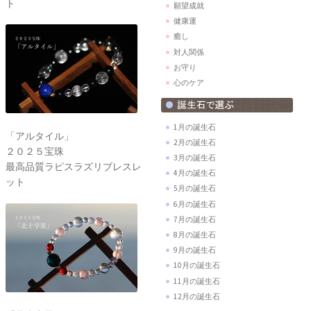
ト
願望成就
健康運
癒し
対人関係
お守り
心のケア
1月の誕生石
「アルタイル」
2月の誕生石
２０２５宝珠
3月の誕生石
最高品質ラピスラズリブレスレ
4月の誕生石
ット
5月の誕生石
6月の誕生石
7月の誕生石
8月の誕生石
9月の誕生石
10月の誕生石
11月の誕生石
12月の誕生石