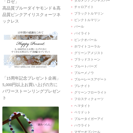
ダルメシアンジャスパー
「ロゼ」
チャロアイト
高品質ブルーダイヤモンド＆高
ブラックトルマリン
品質ピンクアイリスクォーツネ
ピンクトルマリン
ックレス
パール
パイライト
ピンクオパール
ホワイトコーラル
グリーンアメジスト
ブラッドストーン
ブルートパーズ
ブルーメノウ
「15周年記念プレゼント企画」
ブルーレースアゲート
5,000円以上お買い上げの方に
プレナイト
パワーストーンリングプレゼン
グリーンフローライト
ト
フロスティクォーツ
ヘマタイト
ペリドット
ブルータイガーアイ
ハウライト
マザーオブパール