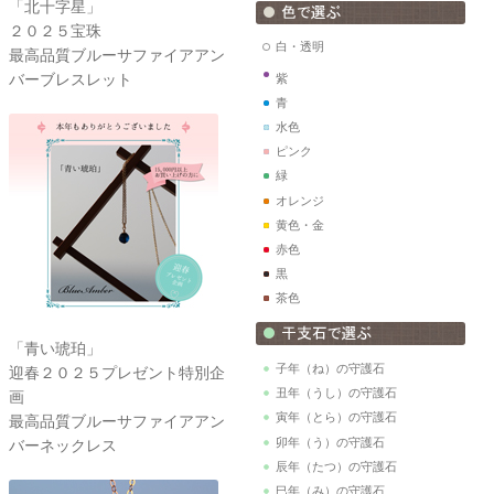
「北十字星」
２０２５宝珠
白・透明
最高品質ブルーサファイアアン
バーブレスレット
紫
青
水色
ピンク
緑
オレンジ
黄色・金
赤色
黒
茶色
「青い琥珀」
子年（ね）の守護石
迎春２０２５プレゼント特別企
丑年（うし）の守護石
画
寅年（とら）の守護石
最高品質ブルーサファイアアン
卯年（う）の守護石
バーネックレス
辰年（たつ）の守護石
巳年（み）の守護石