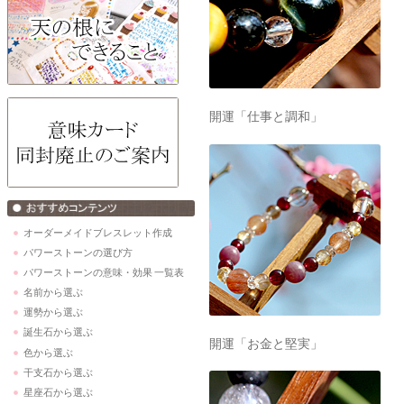
開運「仕事と調和」
オーダーメイドブレスレット作成
パワーストーンの選び方
パワーストーンの意味・効果 一覧表
名前から選ぶ
運勢から選ぶ
誕生石から選ぶ
開運「お金と堅実」
色から選ぶ
干支石から選ぶ
星座石から選ぶ