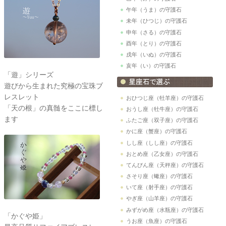
午年（うま）の守護石
未年（ひつじ）の守護石
申年（さる）の守護石
酉年（とり）の守護石
戌年（いぬ）の守護石
亥年（い）の守護石
「遊」シリーズ
遊びから生まれた究極の宝珠ブ
レスレット
おひつじ座（牡羊座）の守護石
「天の根」の真髄をここに標し
おうし座（牡牛座）の守護石
ます
ふたご座（双子座）の守護石
かに座（蟹座）の守護石
しし座（しし座）の守護石
おとめ座（乙女座）の守護石
てんびん座（天秤座）の守護石
さそり座（蠍座）の守護石
いて座（射手座）の守護石
やぎ座（山羊座）の守護石
みずがめ座（水瓶座）の守護石
「かぐや姫」
うお座（魚座）の守護石