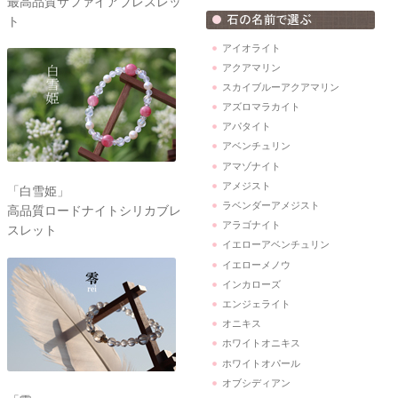
最高品質サファイアブレスレッ
ト
アイオライト
アクアマリン
スカイブルーアクアマリン
アズロマラカイト
アパタイト
アベンチュリン
アマゾナイト
アメジスト
「白雪姫」
ラベンダーアメジスト
高品質ロードナイトシリカブレ
アラゴナイト
スレット
イエローアベンチュリン
イエローメノウ
インカローズ
エンジェライト
オニキス
ホワイトオニキス
ホワイトオパール
オブシディアン