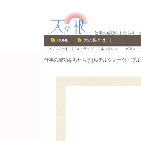
ナ
コ
ビ
ン
ゲ
テ
仕事の成功をもたらす |
ー
ン
HOME
天の根とは
シ
ツ
ブレスレット
ストラップ
ネックレス
ピアス・
ョ
へ
仕事の成功をもたらす | ルチルクォーツ・ブル
ン
ス
へ
キ
ス
ッ
キ
プ
ッ
プ