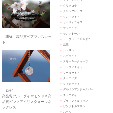
クリソコラ
クリソプレーズ
クンツァイト
サードオニキス
サファイア
サンストーン
「諾弥」高品質ペアブレスレッ
シーブルーカルセドニー
ト
翡翠
シトリン
スギライト
スモーキークォーツ
セラフィナイト
ソーダライト
ターコイズ
タイガーアイ
ダルメシアンジャスパー
「ロゼ」
チャロアイト
高品質ブルーダイヤモンド＆高
ブラックトルマリン
品質ピンクアイリスクォーツネ
ピンクトルマリン
ックレス
パール