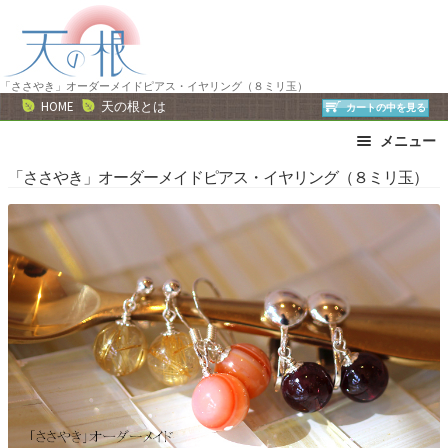
ナ
コ
ビ
ン
ゲ
テ
ー
ン
「ささやき」オーダーメイドピアス・イヤリング（８ミリ玉）
HOME
天の根とは
カートの中を見る
シ
ツ
ョ
へ
メニュー
ン
ス
ブレスレット
ストラップ
「ささやき」オーダーメイドピアス・イヤリング（８ミリ玉）
へ
キ
ネックレス
ピアス・イヤリング
ス
ッ
リング
運勢で選ぶ
キ
プ
ッ
誕生石で選ぶ
色で選ぶ
プ
干支石で選ぶ
星座石で選ぶ
石の名前で選ぶ
パワーストーン一覧