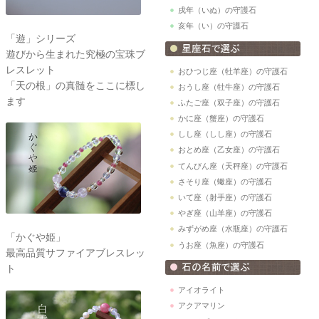
戌年（いぬ）の守護石
亥年（い）の守護石
「遊」シリーズ
遊びから生まれた究極の宝珠ブ
レスレット
おひつじ座（牡羊座）の守護石
「天の根」の真髄をここに標し
おうし座（牡牛座）の守護石
ます
ふたご座（双子座）の守護石
かに座（蟹座）の守護石
しし座（しし座）の守護石
おとめ座（乙女座）の守護石
てんびん座（天秤座）の守護石
さそり座（蠍座）の守護石
いて座（射手座）の守護石
やぎ座（山羊座）の守護石
みずがめ座（水瓶座）の守護石
「かぐや姫」
うお座（魚座）の守護石
最高品質サファイアブレスレッ
ト
アイオライト
アクアマリン