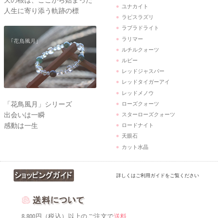
天の根は、ここから始まった
ユナカイト
人生に寄り添う軌跡の標
ラピスラズリ
ラブラドライト
ラリマー
ルチルクォーツ
ルビー
レッドジャスパー
レッドタイガーアイ
レッドメノウ
「花鳥風月」シリーズ
ローズクォーツ
出会いは一瞬
スターローズクォーツ
感動は一生
ロードナイト
天眼石
カット水晶
詳しくはご利用ガイドをご覧ください
8,800円（税込）以上のご注文で
送料