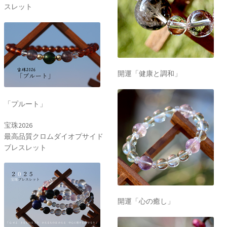
スレット
開運「健康と調和」
「プルート」
宝珠2026
最高品質クロムダイオプサイド
ブレスレット
開運「心の癒し」