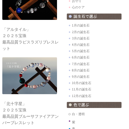
お守り
心のケア
1月の誕生石
「アルタイル」
2月の誕生石
２０２５宝珠
3月の誕生石
最高品質ラピスラズリブレスレ
4月の誕生石
ット
5月の誕生石
6月の誕生石
7月の誕生石
8月の誕生石
9月の誕生石
10月の誕生石
11月の誕生石
12月の誕生石
「北十字星」
２０２５宝珠
白・透明
最高品質ブルーサファイアアン
バーブレスレット
紫
青