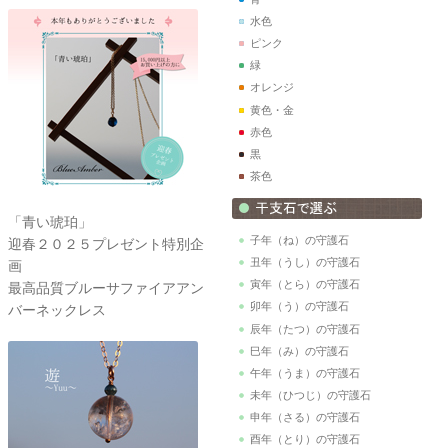
水色
ピンク
緑
オレンジ
黄色・金
赤色
黒
茶色
「青い琥珀」
子年（ね）の守護石
迎春２０２５プレゼント特別企
丑年（うし）の守護石
画
寅年（とら）の守護石
最高品質ブルーサファイアアン
卯年（う）の守護石
バーネックレス
辰年（たつ）の守護石
巳年（み）の守護石
午年（うま）の守護石
未年（ひつじ）の守護石
申年（さる）の守護石
酉年（とり）の守護石