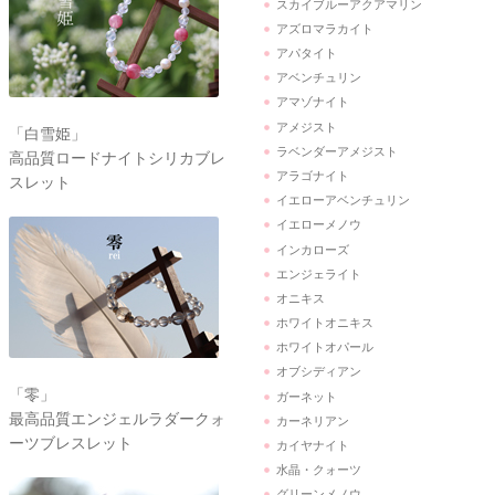
スカイブルーアクアマリン
アズロマラカイト
アパタイト
アベンチュリン
アマゾナイト
アメジスト
「白雪姫」
ラベンダーアメジスト
高品質ロードナイトシリカブレ
アラゴナイト
スレット
イエローアベンチュリン
イエローメノウ
インカローズ
エンジェライト
オニキス
ホワイトオニキス
ホワイトオパール
オブシディアン
「零」
ガーネット
最高品質エンジェルラダークォ
カーネリアン
ーツブレスレット
カイヤナイト
水晶・クォーツ
グリーンメノウ