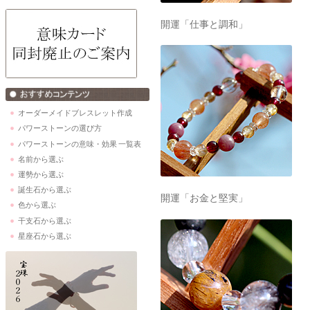
開運「仕事と調和」
オーダーメイドブレスレット作成
パワーストーンの選び方
パワーストーンの意味・効果 一覧表
名前から選ぶ
運勢から選ぶ
誕生石から選ぶ
開運「お金と堅実」
色から選ぶ
干支石から選ぶ
星座石から選ぶ