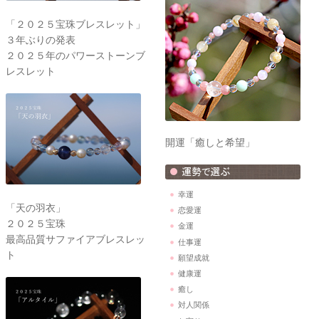
「２０２５宝珠ブレスレット」
３年ぶりの発表
２０２５年のパワーストーンブ
レスレット
開運「癒しと希望」
幸運
「天の羽衣」
恋愛運
２０２５宝珠
金運
最高品質サファイアブレスレッ
仕事運
ト
願望成就
健康運
癒し
対人関係