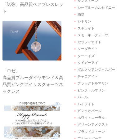
サンストーン
「諾弥」高品質ペアブレスレッ
シーブルーカルセドニー
ト
翡翠
シトリン
スギライト
スモーキークォーツ
セラフィナイト
ソーダライト
ターコイズ
タイガーアイ
ダルメシアンジャスパー
「ロゼ」
チャロアイト
高品質ブルーダイヤモンド＆高
ブラックトルマリン
品質ピンクアイリスクォーツネ
ピンクトルマリン
ックレス
パール
パイライト
ピンクオパール
ホワイトコーラル
グリーンアメジスト
ブラッドストーン
ブルートパーズ