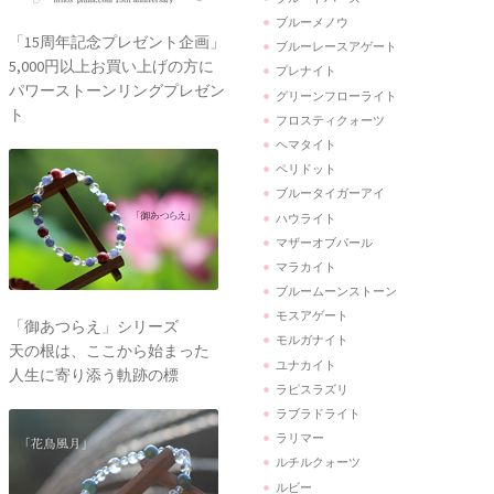
ブルーメノウ
「15周年記念プレゼント企画」
ブルーレースアゲート
5,000円以上お買い上げの方に
プレナイト
パワーストーンリングプレゼン
グリーンフローライト
ト
フロスティクォーツ
ヘマタイト
ペリドット
ブルータイガーアイ
ハウライト
マザーオブパール
マラカイト
ブルームーンストーン
モスアゲート
「御あつらえ」シリーズ
モルガナイト
天の根は、ここから始まった
ユナカイト
人生に寄り添う軌跡の標
ラピスラズリ
ラブラドライト
ラリマー
ルチルクォーツ
ルビー