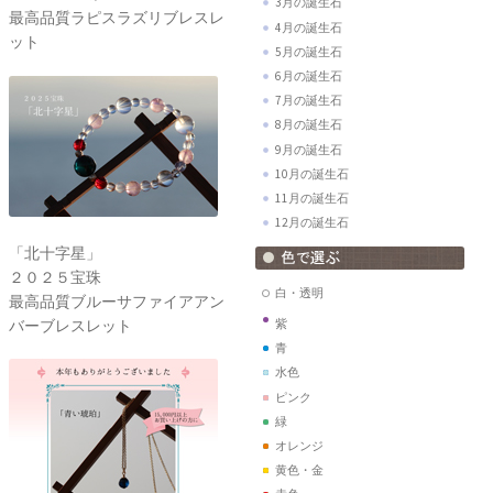
3月の誕生石
最高品質ラピスラズリブレスレ
4月の誕生石
ット
5月の誕生石
6月の誕生石
7月の誕生石
8月の誕生石
9月の誕生石
10月の誕生石
11月の誕生石
12月の誕生石
「北十字星」
２０２５宝珠
白・透明
最高品質ブルーサファイアアン
バーブレスレット
紫
青
水色
ピンク
緑
オレンジ
黄色・金