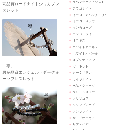
ラベンダーアメジスト
高品質ロードナイトシリカブレ
アラゴナイト
スレット
イエローアベンチュリン
イエローメノウ
インカローズ
エンジェライト
オニキス
ホワイトオニキス
ホワイトオパール
オブシディアン
「零」
ガーネット
最高品質エンジェルラダークォ
カーネリアン
ーツブレスレット
カイヤナイト
水晶・クォーツ
グリーンメノウ
クリソコラ
クリソプレーズ
クンツァイト
サードオニキス
サファイア