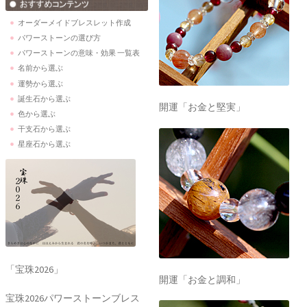
オーダーメイドブレスレット作成
パワーストーンの選び方
パワーストーンの意味・効果 一覧表
名前から選ぶ
運勢から選ぶ
誕生石から選ぶ
開運「お金と堅実」
色から選ぶ
干支石から選ぶ
星座石から選ぶ
「宝珠2026」
開運「お金と調和」
宝珠2026パワーストーンブレス