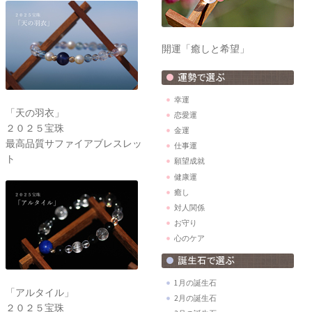
開運「癒しと希望」
幸運
「天の羽衣」
恋愛運
２０２５宝珠
金運
最高品質サファイアブレスレッ
仕事運
ト
願望成就
健康運
癒し
対人関係
お守り
心のケア
1月の誕生石
「アルタイル」
2月の誕生石
２０２５宝珠