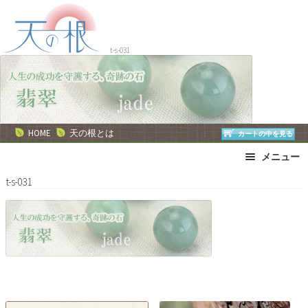
ナ
コ
ビ
ン
ゲ
テ
t-s-031
ー
ン
シ
ツ
ョ
へ
ン
ス
へ
キ
HOME
天の根とは
カートの中を見る
ス
ッ
メニュー
キ
プ
ッ
ブレスレット
ストラップ
t-s-031
プ
ネックレス
ピアス・イヤリング
リング
運勢で選ぶ
誕生石で選ぶ
色で選ぶ
干支石で選ぶ
星座石で選ぶ
石の名前で選ぶ
パワーストーン一覧