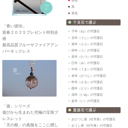
赤色
黒
茶色
「青い琥珀」
子年（ね）の守護石
迎春２０２５プレゼント特別企
丑年（うし）の守護石
画
寅年（とら）の守護石
最高品質ブルーサファイアアン
卯年（う）の守護石
バーネックレス
辰年（たつ）の守護石
巳年（み）の守護石
午年（うま）の守護石
未年（ひつじ）の守護石
申年（さる）の守護石
酉年（とり）の守護石
戌年（いぬ）の守護石
亥年（い）の守護石
「遊」シリーズ
遊びから生まれた究極の宝珠ブ
レスレット
おひつじ座（牡羊座）の守護石
「天の根」の真髄をここに標し
おうし座（牡牛座）の守護石