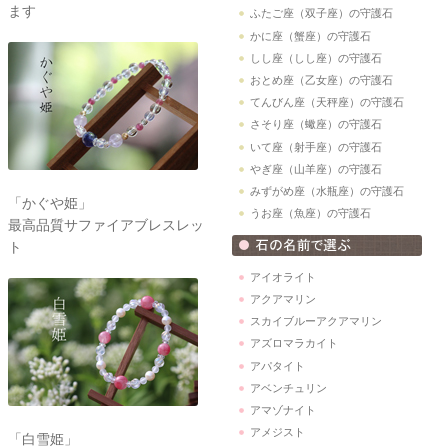
ます
ふたご座（双子座）の守護石
かに座（蟹座）の守護石
しし座（しし座）の守護石
おとめ座（乙女座）の守護石
てんびん座（天秤座）の守護石
さそり座（蠍座）の守護石
いて座（射手座）の守護石
やぎ座（山羊座）の守護石
みずがめ座（水瓶座）の守護石
「かぐや姫」
うお座（魚座）の守護石
最高品質サファイアブレスレッ
ト
アイオライト
アクアマリン
スカイブルーアクアマリン
アズロマラカイト
アパタイト
アベンチュリン
アマゾナイト
アメジスト
「白雪姫」