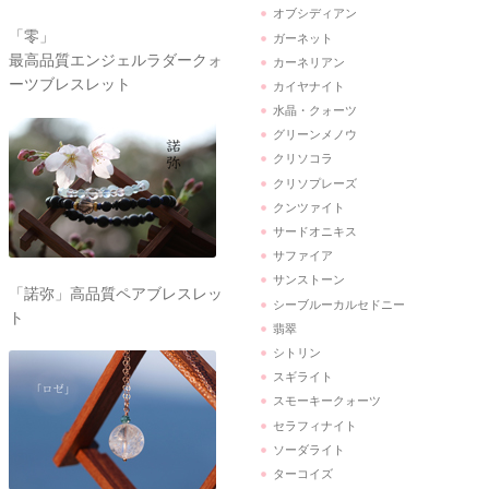
オブシディアン
「零」
ガーネット
最高品質エンジェルラダークォ
カーネリアン
ーツブレスレット
カイヤナイト
水晶・クォーツ
グリーンメノウ
クリソコラ
クリソプレーズ
クンツァイト
サードオニキス
サファイア
サンストーン
「諾弥」高品質ペアブレスレッ
シーブルーカルセドニー
ト
翡翠
シトリン
スギライト
スモーキークォーツ
セラフィナイト
ソーダライト
ターコイズ