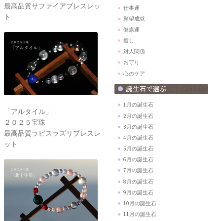
最高品質サファイアブレスレッ
仕事運
ト
願望成就
健康運
癒し
対人関係
お守り
心のケア
1月の誕生石
「アルタイル」
2月の誕生石
２０２５宝珠
3月の誕生石
最高品質ラピスラズリブレスレ
4月の誕生石
ット
5月の誕生石
6月の誕生石
7月の誕生石
8月の誕生石
9月の誕生石
10月の誕生石
11月の誕生石