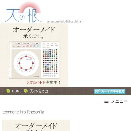
ナ
コ
ビ
ン
ゲ
テ
tennnone-info-lithosphilia
ー
ン
シ
ツ
ョ
へ
ン
ス
へ
キ
ス
ッ
キ
プ
ッ
プ
HOME
天の根とは
カートの中を見る
メニュー
ブレスレット
ストラップ
tennnone-info-lithosphilia
ネックレス
ピアス・イヤリング
リング
運勢で選ぶ