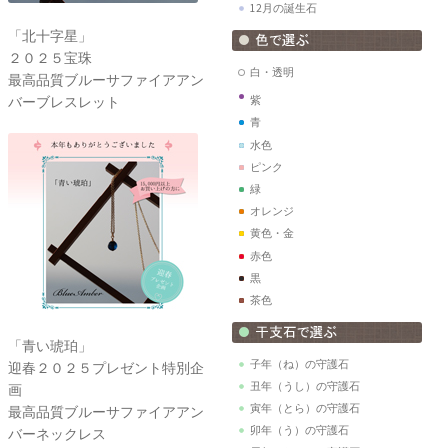
12月の誕生石
「北十字星」
２０２５宝珠
白・透明
最高品質ブルーサファイアアン
バーブレスレット
紫
青
水色
ピンク
緑
オレンジ
黄色・金
赤色
黒
茶色
「青い琥珀」
子年（ね）の守護石
迎春２０２５プレゼント特別企
丑年（うし）の守護石
画
寅年（とら）の守護石
最高品質ブルーサファイアアン
卯年（う）の守護石
バーネックレス