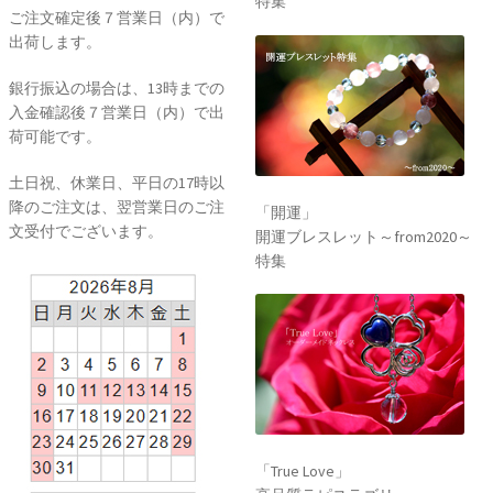
特集
ご注文確定後７営業日（内）で
出荷します。
銀行振込の場合は、13時までの
入金確認後７営業日（内）で出
荷可能です。
土日祝、休業日、平日の17時以
降のご注文は、翌営業日のご注
「開運」
文受付でございます。
開運ブレスレット～from2020～
特集
「True Love」