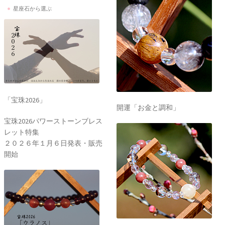
星座石から選ぶ
「宝珠2026」
開運「お金と調和」
宝珠2026パワーストーンブレス
レット特集
２０２６年１月６日発表・販売
開始