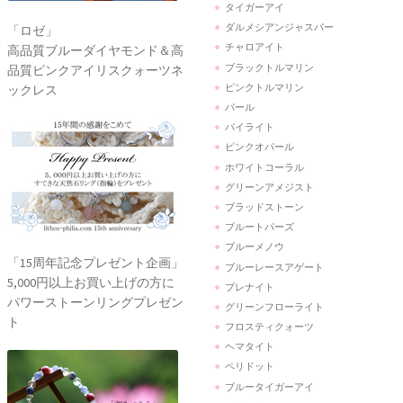
タイガーアイ
ダルメシアンジャスパー
「ロゼ」
チャロアイト
高品質ブルーダイヤモンド＆高
ブラックトルマリン
品質ピンクアイリスクォーツネ
ピンクトルマリン
ックレス
パール
パイライト
ピンクオパール
ホワイトコーラル
グリーンアメジスト
ブラッドストーン
ブルートパーズ
ブルーメノウ
「15周年記念プレゼント企画」
ブルーレースアゲート
5,000円以上お買い上げの方に
プレナイト
パワーストーンリングプレゼン
グリーンフローライト
ト
フロスティクォーツ
ヘマタイト
ペリドット
ブルータイガーアイ