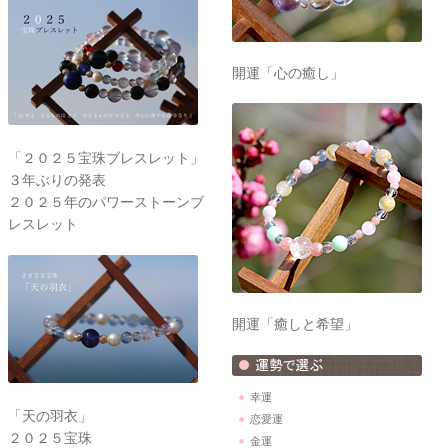
開運「心の癒し」
「２０２５宝珠ブレスレット」
３年ぶりの発表
２０２５年のパワーストーンブ
レスレット
開運「癒しと希望」
幸運
「天の羽衣」
恋愛運
２０２５宝珠
金運