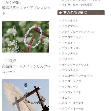
「かぐや姫」
うお座（魚座）の守護石
最高品質サファイアブレスレッ
ト
アイオライト
アクアマリン
スカイブルーアクアマリン
アズロマラカイト
アパタイト
アベンチュリン
アマゾナイト
アメジスト
「白雪姫」
ラベンダーアメジスト
高品質ロードナイトシリカブレ
アラゴナイト
スレット
イエローアベンチュリン
イエローメノウ
インカローズ
エンジェライト
オニキス
ホワイトオニキス
ホワイトオパール