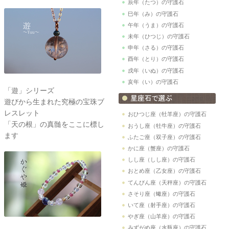
辰年（たつ）の守護石
巳年（み）の守護石
午年（うま）の守護石
未年（ひつじ）の守護石
申年（さる）の守護石
酉年（とり）の守護石
戌年（いぬ）の守護石
亥年（い）の守護石
「遊」シリーズ
遊びから生まれた究極の宝珠ブ
レスレット
おひつじ座（牡羊座）の守護石
「天の根」の真髄をここに標し
おうし座（牡牛座）の守護石
ます
ふたご座（双子座）の守護石
かに座（蟹座）の守護石
しし座（しし座）の守護石
おとめ座（乙女座）の守護石
てんびん座（天秤座）の守護石
さそり座（蠍座）の守護石
いて座（射手座）の守護石
やぎ座（山羊座）の守護石
みずがめ座（水瓶座）の守護石