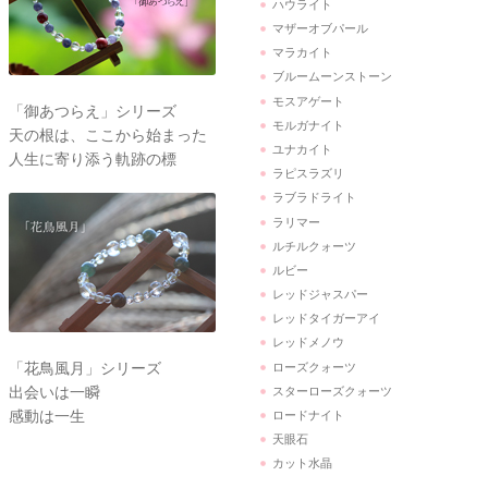
ハウライト
マザーオブパール
マラカイト
ブルームーンストーン
モスアゲート
「御あつらえ」シリーズ
モルガナイト
天の根は、ここから始まった
ユナカイト
人生に寄り添う軌跡の標
ラピスラズリ
ラブラドライト
ラリマー
ルチルクォーツ
ルビー
レッドジャスパー
レッドタイガーアイ
レッドメノウ
「花鳥風月」シリーズ
ローズクォーツ
出会いは一瞬
スターローズクォーツ
感動は一生
ロードナイト
天眼石
カット水晶