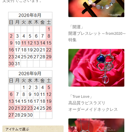
文受付でございます。
「開運」
開運ブレスレット～from2020～
特集
「True Love」
高品質ラピスラズリ
オーダーメイドネックレス