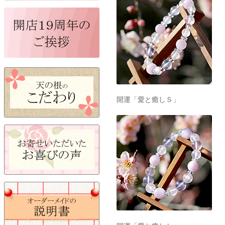
開運「愛と癒しＳ」