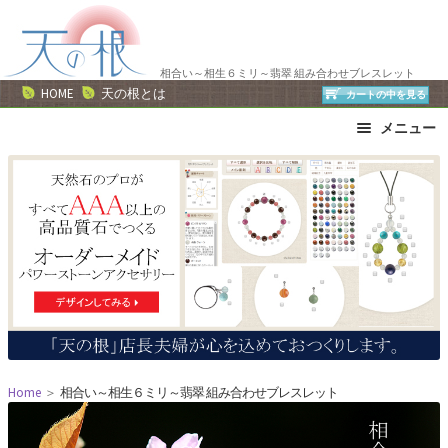
ナ
コ
ビ
ン
ゲ
テ
相合い～相生６ミリ～翡翠 組み合わせブレスレット
ー
ン
HOME
天の根とは
カートの中を見る
シ
ツ
メニュー
ョ
へ
ン
ス
ブレスレット
ストラップ
へ
キ
ネックレス
ピアス・イヤリング
ス
ッ
リング
運勢で選ぶ
キ
プ
誕生石で選ぶ
色で選ぶ
ッ
干支石で選ぶ
星座石で選ぶ
プ
石の名前で選ぶ
パワーストーン一覧
Home
＞
相合い～相生６ミリ～翡翠 組み合わせブレスレット