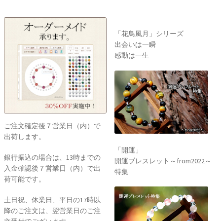
「花鳥風月」シリーズ
出会いは一瞬
感動は一生
ご注文確定後７営業日（内）で
出荷します。
「開運」
銀行振込の場合は、13時までの
開運ブレスレット～from2022～
入金確認後７営業日（内）で出
特集
荷可能です。
土日祝、休業日、平日の17時以
降のご注文は、翌営業日のご注