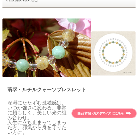
翡翠・ルチルクォーツブレスレット
深淵にたたずむ孤独感は、
いつか強さに変わる。非常
に頼もしく、美しい光の組
み合わせ。
人生に立ち止まってしまっ
た方、邪気から身を守りた
い方に。