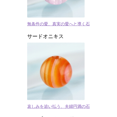
無条件の愛、真実の愛へと導く石
サードオニキス
哀しみを追い払う、夫婦円満の石