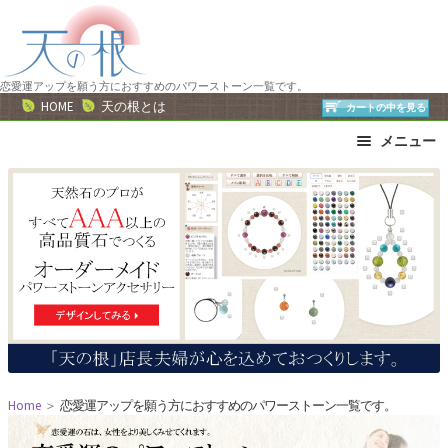
ナ
コ
ビ
ン
ゲ
テ
ー
ン
恋愛運アップを願う方におすすめのパワーストーン一覧です。
HOME
天の根とは
カートの中を見る
シ
ツ
ョ
へ
メニュー
ン
ス
ブレスレット
ストラップ
へ
キ
ネックレス
ピアス・イヤリング
ス
ッ
リング
運勢で選ぶ
キ
プ
ッ
誕生石で選ぶ
色で選ぶ
プ
干支石で選ぶ
星座石で選ぶ
石の名前で選ぶ
パワーストーン一覧
Home
＞
恋愛運アップを願う方におすすめのパワーストーン一覧です。