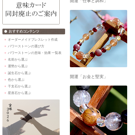
開運「仕事と調和」
オーダーメイドブレスレット作成
パワーストーンの選び方
パワーストーンの意味・効果 一覧表
名前から選ぶ
運勢から選ぶ
誕生石から選ぶ
開運「お金と堅実」
色から選ぶ
干支石から選ぶ
星座石から選ぶ