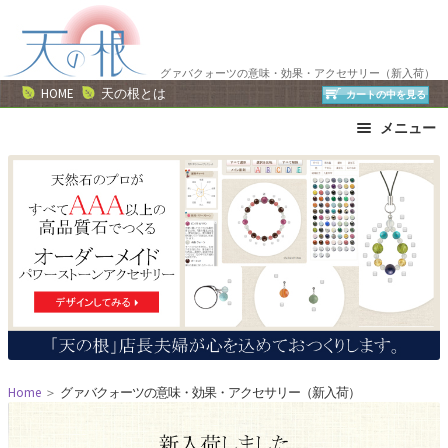
ナ
コ
ビ
ン
ゲ
テ
グァバクォーツの意味・効果・アクセサリー（新入荷）
ー
ン
HOME
天の根とは
カートの中を見る
シ
ツ
メニュー
ョ
へ
ン
ス
ブレスレット
ストラップ
へ
キ
ネックレス
ピアス・イヤリング
ス
ッ
リング
運勢で選ぶ
キ
プ
誕生石で選ぶ
色で選ぶ
ッ
干支石で選ぶ
星座石で選ぶ
プ
石の名前で選ぶ
パワーストーン一覧
Home
＞
グァバクォーツの意味・効果・アクセサリー（新入荷）