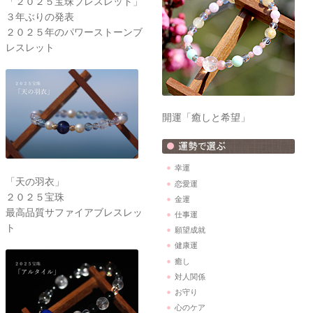
「２０２５宝珠ブレスレット」
３年ぶりの発表
２０２５年のパワーストーンブ
レスレット
開運「癒しと希望」
幸運
「天の羽衣」
恋愛運
２０２５宝珠
金運
最高品質サファイアブレスレッ
仕事運
ト
願望成就
健康運
癒し
対人関係
お守り
心のケア