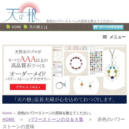
ナ
コ
ビ
ン
ゲ
テ
赤色のパワーストーンの意味を教えてください。
ー
ン
HOME
天の根とは
カートの中を見る
シ
ツ
メニュー
ョ
へ
ン
ス
ブレスレット
ストラップ
へ
キ
ネックレス
ピアス・イヤリング
ス
ッ
リング
運勢で選ぶ
キ
プ
誕生石で選ぶ
色で選ぶ
ッ
干支石で選ぶ
星座石で選ぶ
プ
石の名前で選ぶ
パワーストーン一覧
Home
＞
赤色のパワーストーンの意味を教えてください。
HOME
＞
パワーストーンのＱ＆Ａ集
＞ 赤色のパワー
ストーンの意味