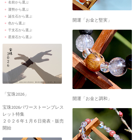
名前から選ぶ
運勢から選ぶ
誕生石から選ぶ
開運「お金と堅実」
色から選ぶ
干支石から選ぶ
星座石から選ぶ
「宝珠2026」
開運「お金と調和」
宝珠2026パワーストーンブレス
レット特集
２０２６年１月６日発表・販売
開始