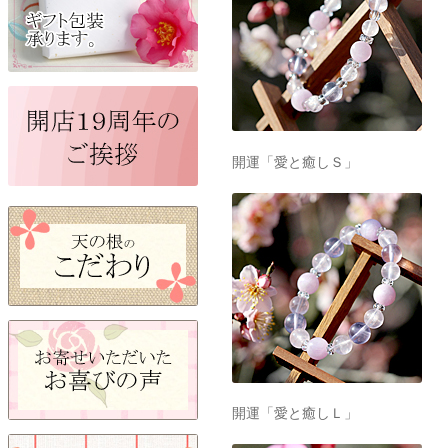
開運「愛と癒しＳ」
開運「愛と癒しＬ」