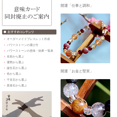
開運「仕事と調和」
オーダーメイドブレスレット作成
パワーストーンの選び方
パワーストーンの意味・効果 一覧表
名前から選ぶ
運勢から選ぶ
誕生石から選ぶ
開運「お金と堅実」
色から選ぶ
干支石から選ぶ
星座石から選ぶ