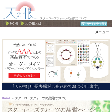
ナ
コ
ビ
ン
ゲ
テ
スターローズクォーツの品質について
ー
ン
HOME
天の根とは
カートの中を見る
シ
ツ
メニュー
ョ
へ
ン
ス
ブレスレット
ストラップ
へ
キ
ネックレス
ピアス・イヤリング
ス
ッ
リング
運勢で選ぶ
キ
プ
誕生石で選ぶ
色で選ぶ
ッ
干支石で選ぶ
星座石で選ぶ
プ
石の名前で選ぶ
パワーストーン一覧
Home
＞
スターローズクォーツの品質について