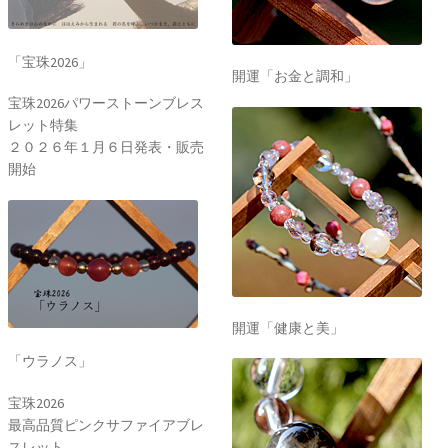
「宝珠2026」
開運「お金と調和」
宝珠2026パワーストーンブレス
レット特集
２０２６年１月６日発表・販売
開始
開運「健康と美」
「ウラノス」
宝珠2026
最高品質ピンクサファイアブレ
スレット