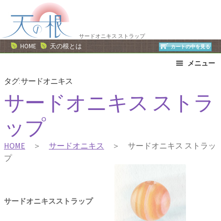
ナ
コ
ビ
ン
ゲ
テ
サードオニキス ストラップ
ー
ン
HOME
天の根とは
カートの中を見る
シ
ツ
メニュー
ョ
へ
ン
ス
ブレスレット
ストラップ
タグ:
サードオニキス
へ
キ
ネックレス
ピアス・イヤリング
サードオニキス ストラ
ス
ッ
リング
運勢で選ぶ
キ
プ
ップ
誕生石で選ぶ
色で選ぶ
ッ
干支石で選ぶ
星座石で選ぶ
プ
HOME
＞
サードオニキス
＞ サードオニキス ストラッ
石の名前で選ぶ
パワーストーン一覧
プ
サードオニキスストラップ