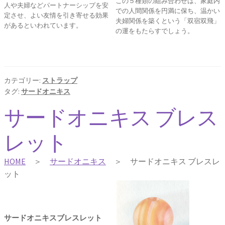
この５種類の組み合わせは、家庭内
人や夫婦などパートナーシップを安
での人間関係を円満に保ち、温かい
定させ、よい友情を引き寄せる効果
夫婦関係を築くという「双宿双飛」
があるといわれています。
の運をもたらすでしょう。
カテゴリー:
ストラップ
タグ:
サードオニキス
サードオニキス ブレス
レット
HOME
＞
サードオニキス
＞ サードオニキス ブレスレ
ット
サードオニキスブレスレット