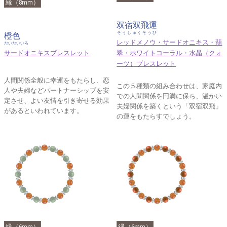
縁（8mm）
双宿双飛運
そうしゅくそうひ
橙色
レッドメノウ・サードオニキス・翡
だいだいいろ
サードオニキスブレスレット
翠・ホワイトコーラル・水晶（クォ
ーツ）ブレスレット
人間関係全般に幸運をもたらし、恋
この５種類の組み合わせは、家庭内
人や夫婦などパートナーシップを安
での人間関係を円満に保ち、温かい
定させ、よい友情を引き寄せる効果
夫婦関係を築くという「双宿双飛」
があるといわれています。
の運をもたらすでしょう。
縁（6mm）
縁（6mm）