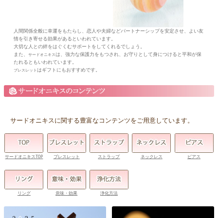
人間関係全般に幸運をもたらし、恋人や夫婦などパートナーシップを安定させ、よい友
情を引き寄せる効果があるといわれています。
大切な人との絆をはぐくむサポートをしてくれるでしょう。
また、
は、強力な保護力をもつされ、お守りとして身につけると平和が保
サードオニキス
たれるともいわれています。
はギフトにもおすすめです。
ブレスレット
サードオニキスに関する豊富なコンテンツをご用意しています。
サードオニキスTOP
ブレスレット
ストラップ
ネックレス
ピアス
リング
意味・効果
浄化方法