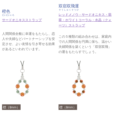
双宿双飛運
そうしゅくそうひ
橙色
レッドメノウ・サードオニキス・翡
だいだいいろ
サードオニキスストラップ
翠・ホワイトコーラル・水晶（クォ
ーツ）ストラップ
人間関係全般に幸運をもたらし、恋
この５種類の組み合わせは、家庭内
人や夫婦などパートナーシップを安
での人間関係を円満に保ち、温かい
定させ、よい友情を引き寄せる効果
夫婦関係を築くという「双宿双飛」
があるといわれています。
の運をもたらすでしょう。
標（8mm）
標（8mm）