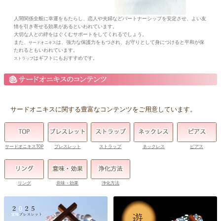
人間関係全般に幸運をもたらし、恋人や夫婦などパートナーシップを安定させ、よい友
情を引き寄せる効果があるといわれています。
大切な人との絆をはぐくむサポートをしてくれるでしょう。
また、
は、強力な保護力をもつされ、お守りとして身につけると平和が保
サードオニキス
たれるともいわれています。
はギフトにもおすすめです。
ストラップ
サードオニキスに関する豊富なコンテンツをご用意しています。
サードオニキスTOP
ブレスレット
ストラップ
ネックレス
ピアス
リング
意味・効果
浄化方法