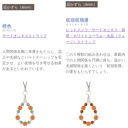
花かずら（6mm）
花かずら（6mm）
双宿双飛運
そうしゅくそうひ
橙色
レッドメノウ・サードオニキス・翡
だいだいいろ
サードオニキスストラップ
翠・ホワイトコーラル・水晶（クォ
ーツ）ストラップ
人間関係全般に幸運をもたらし、恋
この５種類の組み合わせは、家庭内
人や夫婦などパートナーシップを安
での人間関係を円満に保ち、温かい
定させ、よい友情を引き寄せる効果
夫婦関係を築くという「双宿双飛」
があるといわれています。
の運をもたらすでしょう。