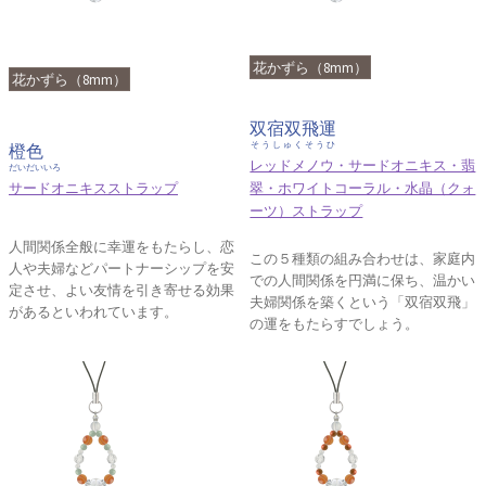
花かずら（8mm）
花かずら（8mm）
双宿双飛運
そうしゅくそうひ
橙色
レッドメノウ・サードオニキス・翡
だいだいいろ
サードオニキスストラップ
翠・ホワイトコーラル・水晶（クォ
ーツ）ストラップ
人間関係全般に幸運をもたらし、恋
この５種類の組み合わせは、家庭内
人や夫婦などパートナーシップを安
での人間関係を円満に保ち、温かい
定させ、よい友情を引き寄せる効果
夫婦関係を築くという「双宿双飛」
があるといわれています。
の運をもたらすでしょう。