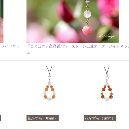
ダーメイドネッ
「ことほぎ」高品質パワーストーン三連オーダーメイドネッ
ス
）
花かずら（8mm）
花かずら（8mm）