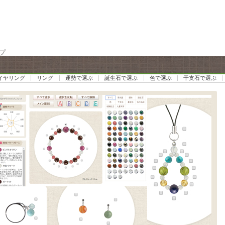
プ
イヤリング
リング
運勢で選ぶ
誕生石で選ぶ
色で選ぶ
干支石で選ぶ