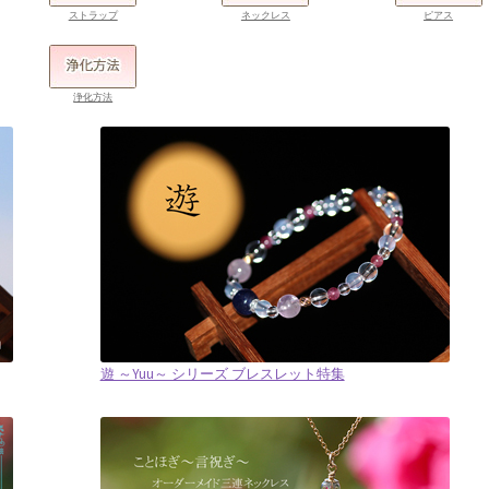
ストラップ
ネックレス
ピアス
浄化方法
遊 ～Yuu～ シリーズ ブレスレット特集