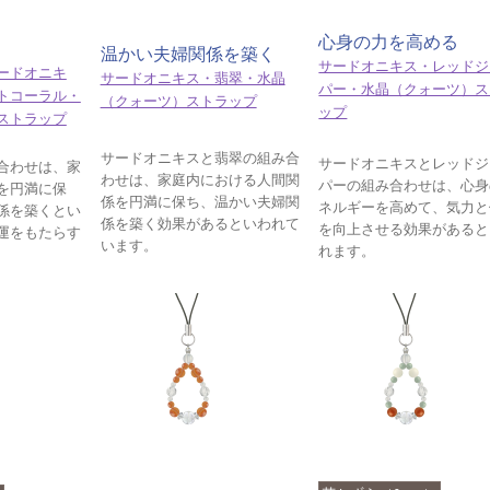
心身の力を高める
温かい夫婦関係を築く
サードオニキス・レッドジ
ードオニキ
サードオニキス・翡翠・水晶
パー・水晶（クォーツ）ス
トコーラル・
（クォーツ）ストラップ
ップ
ストラップ
サードオニキスと翡翠の組み合
サードオニキスとレッドジ
合わせは、家
わせは、家庭内における人間関
パーの組み合わせは、心身
を円満に保
係を円満に保ち、温かい夫婦関
ネルギーを高めて、気力と
係を築くとい
係を築く効果があるといわれて
を向上させる効果があると
運をもたらす
います。
れます。