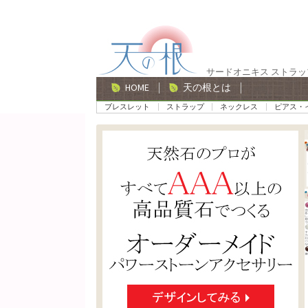
ナ
コ
ビ
ン
ゲ
テ
サードオニキス ストラッ
ー
ン
HOME
天の根とは
シ
ツ
ブレスレット
ストラップ
ネックレス
ピアス・
ョ
へ
ン
ス
へ
キ
ス
ッ
キ
プ
ッ
プ