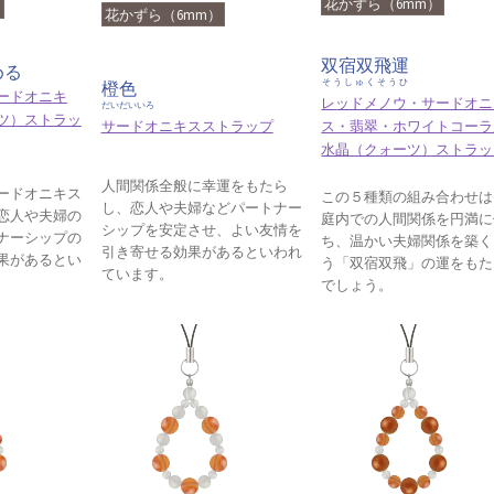
花かずら（6mm）
）
花かずら（6mm）
双宿双飛運
める
そうしゅくそうひ
橙色
ードオニキ
レッドメノウ・サードオニ
だいだいいろ
ツ）ストラッ
サードオニキスストラップ
ス・翡翠・ホワイトコーラ
水晶（クォーツ）ストラッ
人間関係全般に幸運をもたら
ードオニキス
この５種類の組み合わせは
し、恋人や夫婦などパートナー
恋人や夫婦の
庭内での人間関係を円満に
シップを安定させ、よい友情を
ナーシップの
ち、温かい夫婦関係を築く
引き寄せる効果があるといわれ
果があるとい
う「双宿双飛」の運をもた
ています。
でしょう。