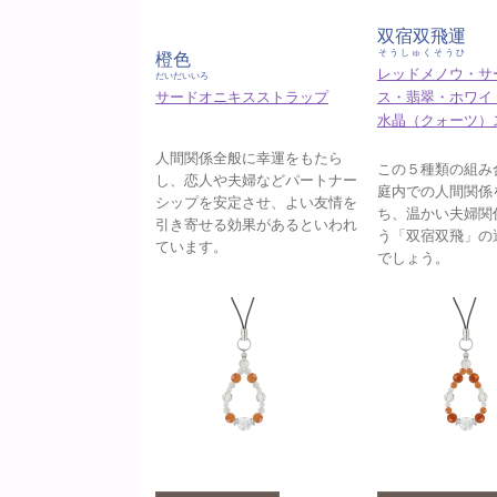
双宿双飛運
そうしゅくそうひ
橙色
レッドメノウ・サ
だいだいいろ
サードオニキスストラップ
ス・翡翠・ホワイ
水晶（クォーツ）
人間関係全般に幸運をもたら
この５種類の組み
し、恋人や夫婦などパートナー
庭内での人間関係
シップを安定させ、よい友情を
ち、温かい夫婦関
引き寄せる効果があるといわれ
う「双宿双飛」の
ています。
でしょう。