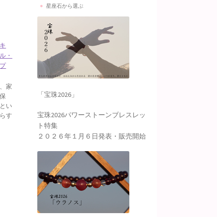
星座石から選ぶ
キ
ル・
プ
、家
「宝珠2026」
保
とい
宝珠2026パワーストーンブレスレッ
らす
ト特集
２０２６年１月６日発表・販売開始