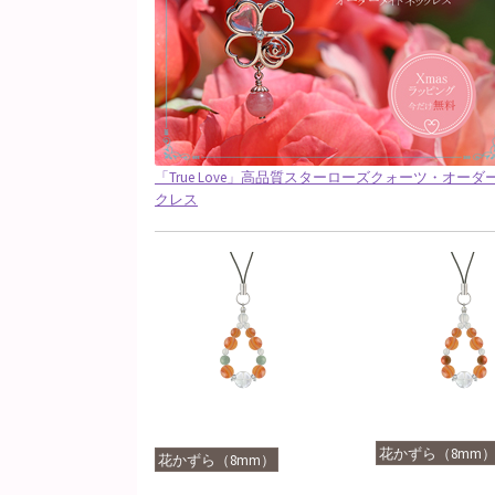
「True Love」高品質スターローズクォーツ・オー
クレス
花かずら（8mm
花かずら（8mm）