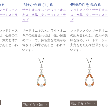
める
危険から遠ざける
夫婦の絆を深める
レッドジャス
サードオニキス・ホワイトオニ
レッドメノウ・サードオニ
ーツ）ストラ
キス・水晶（クォーツ）ストラ
ス・水晶（クォーツ）スト
ップ
プ
レッドジャス
サードオニキスとホワイトオニ
レッドメノウとサードオニ
は、心身のエ
キスの組み合わせは、強い保護
の組み合わせは、恋人や夫
、気力と体力
のパワーで、持ち主を危険から
絆を深め、パートナーシッ
があるといわ
遠ざける効果があるといわれて
安定をもたらす効果がある
います。
います。
）
花かずら（6mm）
花かずら（6mm）