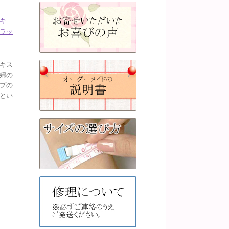
キ
ラッ
キス
婦の
プの
とい