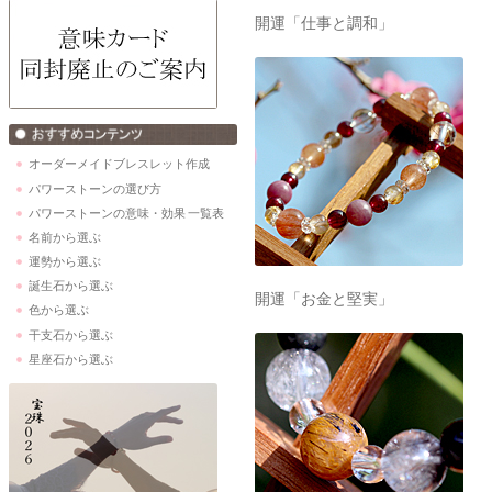
開運「仕事と調和」
オーダーメイドブレスレット作成
パワーストーンの選び方
パワーストーンの意味・効果 一覧表
名前から選ぶ
運勢から選ぶ
誕生石から選ぶ
開運「お金と堅実」
色から選ぶ
干支石から選ぶ
星座石から選ぶ