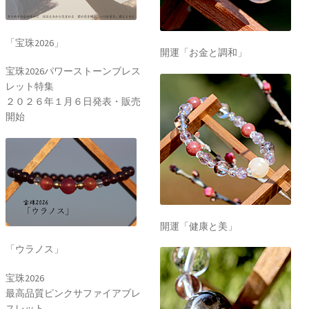
「宝珠2026」
開運「お金と調和」
宝珠2026パワーストーンブレス
レット特集
２０２６年１月６日発表・販売
開始
開運「健康と美」
「ウラノス」
宝珠2026
最高品質ピンクサファイアブレ
スレット