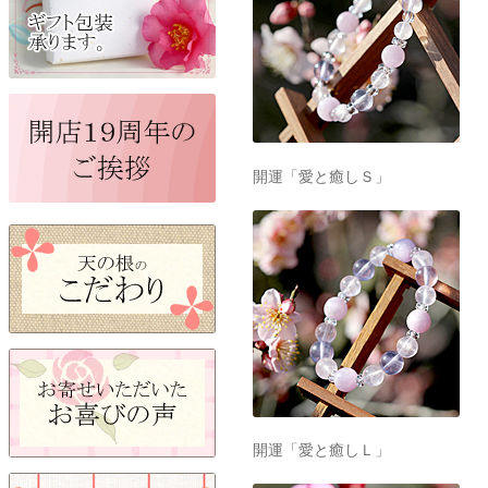
開運「愛と癒しＳ」
開運「愛と癒しＬ」