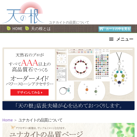
ナ
コ
ビ
ン
ゲ
テ
ユナカイトの品質について
ー
ン
HOME
天の根とは
カートの中を見る
シ
ツ
メニュー
ョ
へ
ン
ス
ブレスレット
ストラップ
へ
キ
ネックレス
ピアス・イヤリング
ス
ッ
リング
運勢で選ぶ
キ
プ
誕生石で選ぶ
色で選ぶ
ッ
干支石で選ぶ
星座石で選ぶ
プ
石の名前で選ぶ
パワーストーン一覧
Home
＞
ユナカイトの品質について