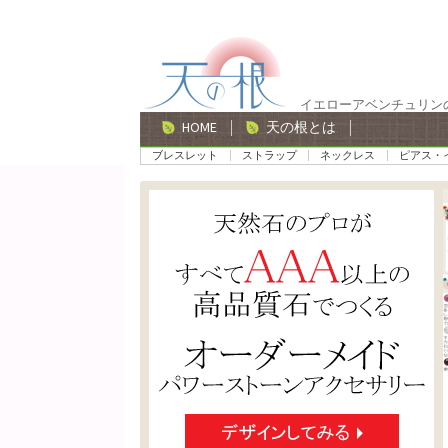
ナ
コ
ビ
ン
ゲ
テ
イエローアベンチュリン
ー
ン
HOME
天の根とは
シ
ツ
ブレスレット
ストラップ
ネックレス
ピアス・
ョ
へ
ン
ス
へ
キ
ス
ッ
キ
プ
ッ
プ