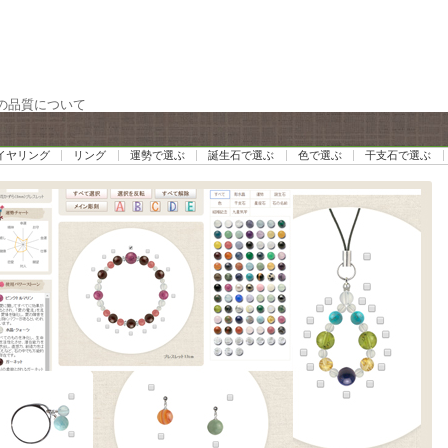
の品質について
イヤリング
リング
運勢で選ぶ
誕生石で選ぶ
色で選ぶ
干支石で選ぶ