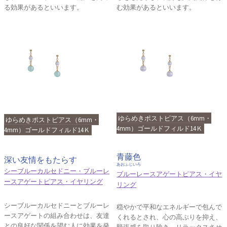
る効果があるといいます。
む効果があるといいます。
ゆらめきポストピアス（6mm・
ゆらめきポストピアス（6mm・
4mm）ゴールドフィルド14Ｋ
4mm）ゴールドフィルド14Ｋ
青藤色
深い友情をもたらす
あおふじいろ
シーブルーカルセドニー・ブルーレ
ブルーレースアゲートピアス・イヤ
ースアゲートピアス・イヤリング
リング
シーブルーカルセドニーとブルーレ
穏やかで平和なエネルギーで包んで
ースアゲートの組み合わせは、友達
くれるとされ、心の高ぶりを抑え、
との良好な関係を望む人に効果を発
緊張感を取り除き、リラックスさせ