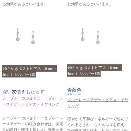
る効果があるといいます。
む効果があるといいます。
ゆらめきポストピアス（6mm・
ゆらめきポストピアス（6mm・
4mm）シルバー925
4mm）シルバー925
青藤色
深い友情をもたらす
あおふじいろ
シーブルーカルセドニー・ブルーレ
ブルーレースアゲートピアス・イヤ
ースアゲートピアス・イヤリング
リング
シーブルーカルセドニーとブルーレ
穏やかで平和なエネルギーで包んで
ースアゲートの組み合わせは、友達
くれるとされ、心の高ぶりを抑え、
との良好な関係を望む人に効果を発
緊張感を取り除き、リラックスさせ