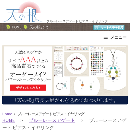
ナ
コ
ビ
ン
ゲ
テ
ブルーレースアゲート ピアス・イヤリング
ー
ン
HOME
天の根とは
カートの中を見る
シ
ツ
メニュー
ョ
へ
ン
ス
ブレスレット
ストラップ
へ
キ
ネックレス
ピアス・イヤリング
ス
ッ
リング
運勢で選ぶ
キ
プ
誕生石で選ぶ
色で選ぶ
ッ
干支石で選ぶ
星座石で選ぶ
プ
石の名前で選ぶ
パワーストーン一覧
Home
＞
ブルーレースアゲート ピアス・イヤリング
HOME
＞
ブルーレースアゲート
＞ ブルーレースアゲ
ート ピアス・イヤリング