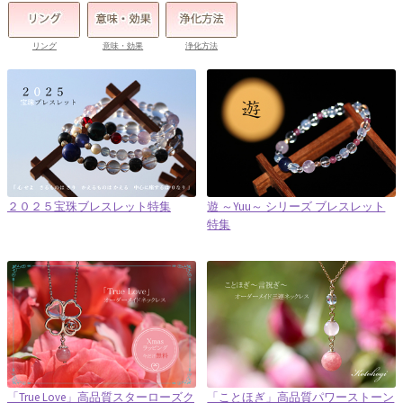
リング
意味・効果
浄化方法
２０２５宝珠ブレスレット特集
遊 ～Yuu～ シリーズ ブレスレット
特集
「True Love」高品質スターローズク
「ことほぎ」高品質パワーストーン