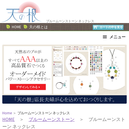
ナ
コ
ビ
ン
ゲ
テ
ブルームーンストーン ネックレス
ー
ン
HOME
天の根とは
カートの中を見る
シ
ツ
メニュー
ョ
へ
ン
ス
ブレスレット
ストラップ
へ
キ
ネックレス
ピアス・イヤリング
ス
ッ
リング
運勢で選ぶ
キ
プ
誕生石で選ぶ
色で選ぶ
ッ
干支石で選ぶ
星座石で選ぶ
プ
石の名前で選ぶ
パワーストーン一覧
Home
＞
ブルームーンストーン ネックレス
HOME
＞
ブルームーンストーン
＞ ブルームーンスト
ーン ネックレス