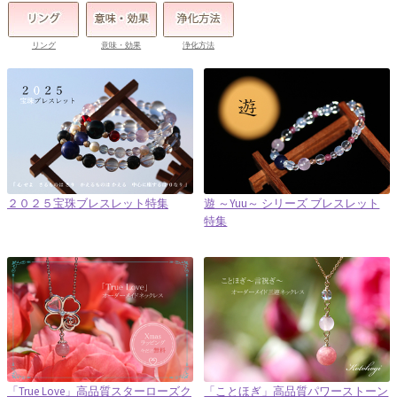
リング
意味・効果
浄化方法
２０２５宝珠ブレスレット特集
遊 ～Yuu～ シリーズ ブレスレット
特集
「True Love」高品質スターローズク
「ことほぎ」高品質パワーストーン