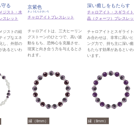
ら守る
深い癒しをもたらす
京紫色
メジスト・水
チャロアイト・スギライト
きょうむらさきいろ
チャロアイトブレスレット
レスレット
晶（クォーツ）ブレスレッ
チャロアイトは、三大ヒーリン
メジストの組
チャロアイトとスギライト
グストーンのひとつで、高い波
ティブなエネ
み合わせは、非常に高いヒ
動をもち、恐怖心を克服させ、
化し、外部の
ング力で、持ち主に深い癒
現実と向き合う力を与えるとさ
があるといわ
もたらす効果があるといわ
れます。
います。
縁（8mm）
縁（8mm）
）