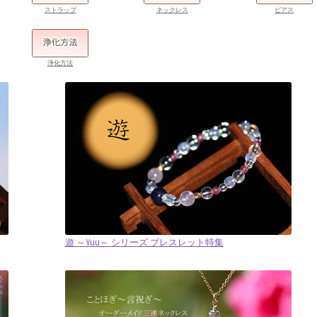
ストラップ
ネックレス
ピアス
浄化方法
遊 ～Yuu～ シリーズ ブレスレット特集