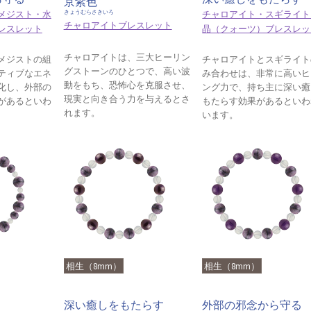
京紫色
メジスト・水
チャロアイト・スギライト
きょうむらさきいろ
チャロアイトブレスレット
レスレット
晶（クォーツ）ブレスレッ
チャロアイトは、三大ヒーリン
メジストの組
チャロアイトとスギライト
グストーンのひとつで、高い波
ティブなエネ
み合わせは、非常に高いヒ
動をもち、恐怖心を克服させ、
化し、外部の
ング力で、持ち主に深い癒
現実と向き合う力を与えるとさ
があるといわ
もたらす効果があるといわ
れます。
います。
相生（8mm）
相生（8mm）
深い癒しをもたらす
外部の邪念から守る