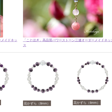
ダーメイドネッ
「ことほぎ」高品質パワーストーン三連オーダーメイドネッ
ス
）
花かずら（6mm）
花かずら（8mm）