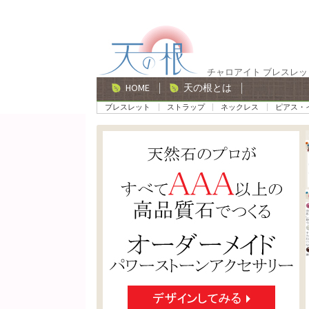
ナ
コ
ビ
ン
ゲ
テ
チャロアイト ブレスレッ
ー
ン
HOME
天の根とは
シ
ツ
ブレスレット
ストラップ
ネックレス
ピアス・
ョ
へ
ン
ス
へ
キ
ス
ッ
キ
プ
ッ
プ