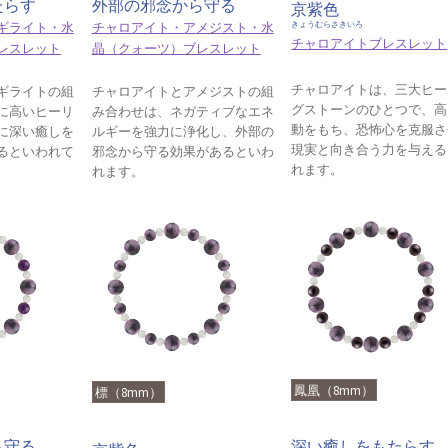
たらす
外部の邪念から守る
京紫色
ギライト・水
チャロアイト・アメジスト・水
きょうむらさきいろ
チャロアイトブレスレット
レスレット
晶（クォーツ）ブレスレット
チャロアイトは、三大ヒー
ギライトの組
チャロアイトとアメジストの組
グストーンのひとつで、高
に高いヒーリ
み合わせは、ネガティブなエネ
動をもち、恐怖心を克服さ
に深い癒しを
ルギーを強力に浄化し、外部の
現実と向き合う力を与える
るといわれて
邪念から守る効果があるといわ
れます。
れます。
鳳凰（8mm）
標（8mm）
ら守る
深い癒しをもたらす