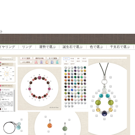
ト
イヤリング
リング
運勢で選ぶ
誕生石で選ぶ
色で選ぶ
干支石で選ぶ