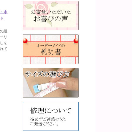
・水
ト
の組
ーリ
しを
れて