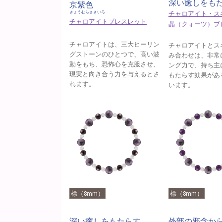
深い癒しをも
京紫色
チャロアイト・ス
きょうむらさきいろ
チャロアイトブレスレット
晶（クォーツ）ブ
チャロアイトは、三大ヒーリン
チャロアイトとス
グストーンのひとつで、高い波
み合わせは、非常
動をもち、恐怖心を克服させ、
ング力で、持ち主
現実と向き合う力を与えるとさ
もたらす効果があ
れます。
います。
標（8mm）
標（8mm）
深い癒しをもたらす
外部の邪念か