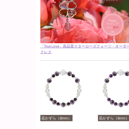
「True Love」高品質スターローズクォーツ・オー
クレス
花かずら（8mm）
花かずら（8mm