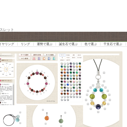
レスレット
イヤリング
リング
運勢で選ぶ
誕生石で選ぶ
色で選ぶ
干支石で選ぶ