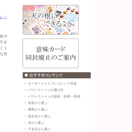
レッ
命力
引き
ぐく
な存
オーダーメイドブレスレット作成
パワーストーンの選び方
パワーストーンの意味・効果 一覧表
名前から選ぶ
運勢から選ぶ
誕生石から選ぶ
色から選ぶ
干支石から選ぶ