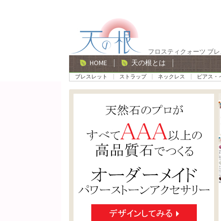
ナ
コ
ビ
ン
ゲ
テ
フロスティクォーツ ブ
ー
ン
HOME
天の根とは
シ
ツ
ブレスレット
ストラップ
ネックレス
ピアス・
ョ
へ
ン
ス
へ
キ
ス
ッ
キ
プ
ッ
プ