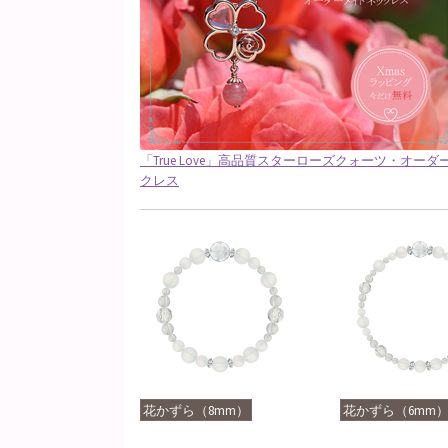
「True Love」高品質スターローズクォーツ・オー
クレス
花かずら（8mm）
花かずら（6mm