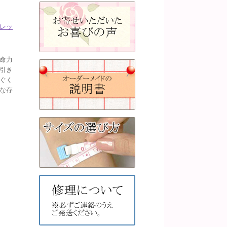
レッ
命力
引き
ぐく
な存