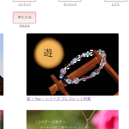
ストラップ
ネックレス
ピアス
浄化方法
遊 ～Yuu～ シリーズ ブレスレット特集