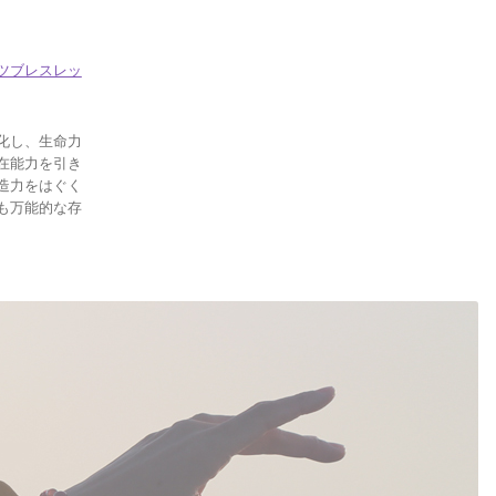
ツブレスレッ
化し、生命力
在能力を引き
造力をはぐく
も万能的な存