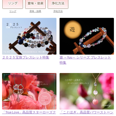
リング
意味・効果
浄化方法
２０２５宝珠ブレスレット特集
遊 ～Yuu～ シリーズ ブレスレット
特集
「True Love」高品質スターローズク
「ことほぎ」高品質パワーストーン