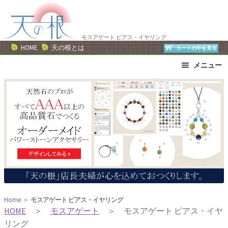
ナ
コ
ビ
ン
ゲ
テ
モスアゲート ピアス・イヤリング
ー
ン
HOME
天の根とは
カートの中を見る
シ
ツ
メニュー
ョ
へ
ン
ス
ブレスレット
ストラップ
へ
キ
ネックレス
ピアス・イヤリング
ス
ッ
リング
運勢で選ぶ
キ
プ
誕生石で選ぶ
色で選ぶ
ッ
干支石で選ぶ
星座石で選ぶ
プ
石の名前で選ぶ
パワーストーン一覧
Home
＞
モスアゲート ピアス・イヤリング
HOME
＞
モスアゲート
＞ モスアゲート ピアス・イヤ
リング