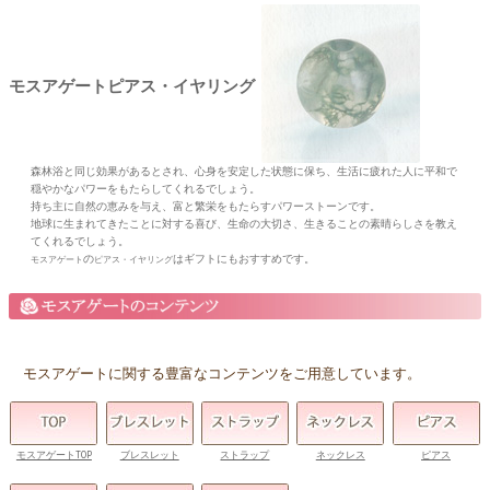
モスアゲートピアス・イヤリング
森林浴と同じ効果があるとされ、心身を安定した状態に保ち、生活に疲れた人に平和で
穏やかなパワーをもたらしてくれるでしょう。
持ち主に自然の恵みを与え、富と繁栄をもたらすパワーストーンです。
地球に生まれてきたことに対する喜び、生命の大切さ、生きることの素晴らしさを教え
てくれるでしょう。
の
はギフトにもおすすめです。
モスアゲート
ピアス・イヤリング
モスアゲートに関する豊富なコンテンツをご用意しています。
モスアゲートTOP
ブレスレット
ストラップ
ネックレス
ピアス