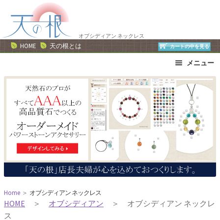
ナ
コ
ビ
ン
ゲ
テ
オブシディアン ネックレス
ー
ン
HOME
天の根とは
カートの中を見る
シ
ツ
メニュー
ョ
へ
ン
ス
ブレスレット
ストラップ
へ
キ
ネックレス
ピアス・イヤリング
ス
ッ
リング
運勢で選ぶ
キ
プ
誕生石で選ぶ
色で選ぶ
ッ
干支石で選ぶ
星座石で選ぶ
プ
石の名前で選ぶ
パワーストーン一覧
Home
＞
オブシディアン ネックレス
HOME
＞
オブシディアン
＞ オブシディアン ネックレ
ス