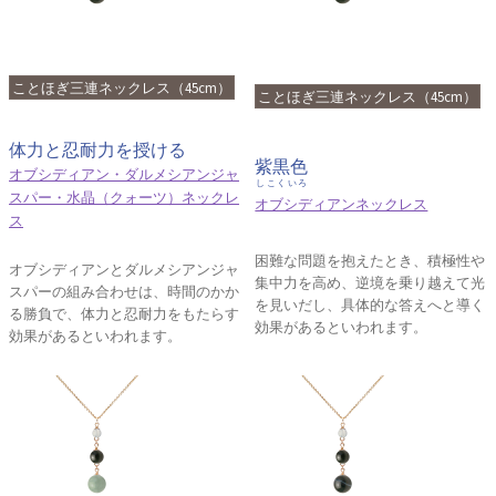
ことほぎ三連ネックレス（45cm）
ことほぎ三連ネックレス（45cm）
体力と忍耐力を授ける
紫黒色
オブシディアン・ダルメシアンジャ
しこくいろ
スパー・水晶（クォーツ）ネックレ
オブシディアンネックレス
ス
困難な問題を抱えたとき、積極性や
オブシディアンとダルメシアンジャ
集中力を高め、逆境を乗り越えて光
スパーの組み合わせは、時間のかか
を見いだし、具体的な答えへと導く
る勝負で、体力と忍耐力をもたらす
効果があるといわれます。
効果があるといわれます。