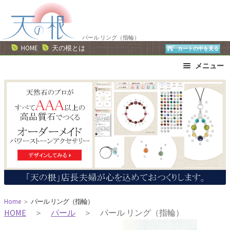
ナ
コ
ビ
ン
ゲ
テ
パール リング（指輪）
ー
ン
HOME
天の根とは
カートの中を見る
シ
ツ
メニュー
ョ
へ
ン
ス
ブレスレット
ストラップ
へ
キ
ネックレス
ピアス・イヤリング
ス
ッ
リング
運勢で選ぶ
キ
プ
誕生石で選ぶ
色で選ぶ
ッ
干支石で選ぶ
星座石で選ぶ
プ
石の名前で選ぶ
パワーストーン一覧
Home
＞
パール リング（指輪）
HOME
＞
パール
＞ パール リング（指輪）