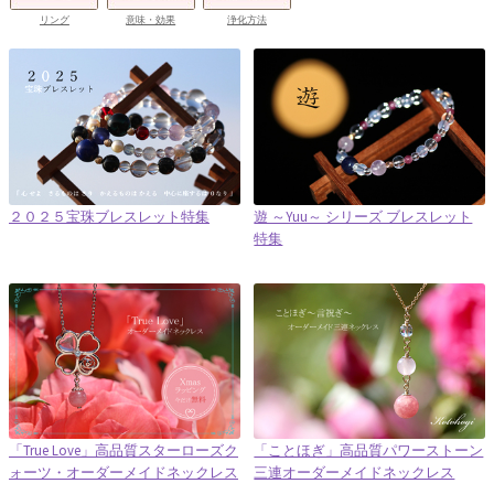
リング
意味・効果
浄化方法
２０２５宝珠ブレスレット特集
遊 ～Yuu～ シリーズ ブレスレット
特集
「True Love」高品質スターローズク
「ことほぎ」高品質パワーストーン
ォーツ・オーダーメイドネックレス
三連オーダーメイドネックレス