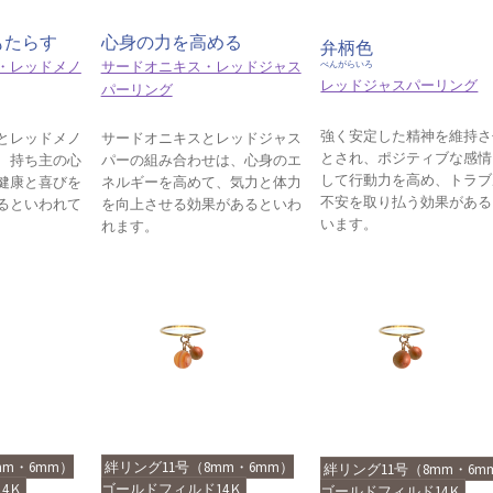
もたらす
心身の力を高める
弁柄色
・レッドメノ
サードオニキス・レッドジャス
べんがらいろ
レッドジャスパーリング
パーリング
強く安定した精神を維持さ
とレッドメノ
サードオニキスとレッドジャス
とされ、ポジティブな感情
、持ち主の心
パーの組み合わせは、心身のエ
して行動力を高め、トラブ
健康と喜びを
ネルギーを高めて、気力と体力
不安を取り払う効果がある
るといわれて
を向上させる効果があるといわ
います。
れます。
mm・6mm）
絆リング11号（8mm・6mm）
絆リング11号（8mm・6m
4Ｋ
ゴールドフィルド14Ｋ
ゴールドフィルド14Ｋ