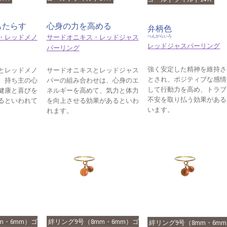
もたらす
心身の力を高める
弁柄色
・レッドメノ
サードオニキス・レッドジャス
べんがらいろ
レッドジャスパーリング
パーリング
強く安定した精神を維持さ
とレッドメノ
サードオニキスとレッドジャス
とされ、ポジティブな感情
、持ち主の心
パーの組み合わせは、心身のエ
して行動力を高め、トラブ
健康と喜びを
ネルギーを高めて、気力と体力
不安を取り払う効果がある
るといわれて
を向上させる効果があるといわ
います。
れます。
m・6mm）ゴ
絆リング9号（8mm・6mm）ゴ
絆リング9号（8mm・6m