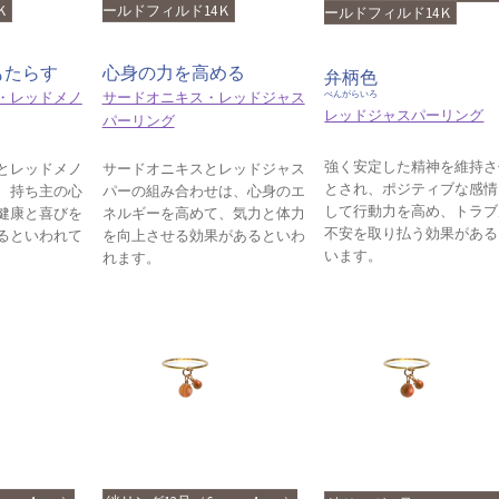
Ｋ
ールドフィルド14Ｋ
ールドフィルド14Ｋ
もたらす
心身の力を高める
弁柄色
・レッドメノ
サードオニキス・レッドジャス
べんがらいろ
レッドジャスパーリング
パーリング
強く安定した精神を維持さ
とレッドメノ
サードオニキスとレッドジャス
とされ、ポジティブな感情
、持ち主の心
パーの組み合わせは、心身のエ
して行動力を高め、トラブ
健康と喜びを
ネルギーを高めて、気力と体力
不安を取り払う効果がある
るといわれて
を向上させる効果があるといわ
います。
れます。