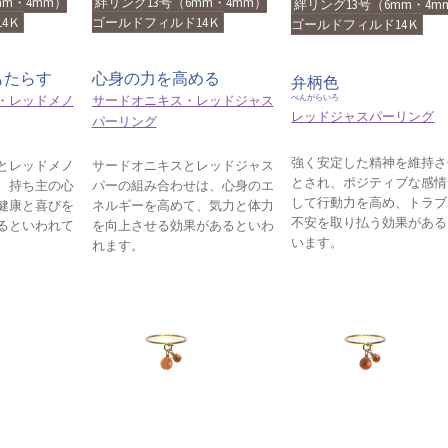
mm・4mm）
絆リング13号（6mm・4mm）
絆リング13号（6mm・4m
4Ｋ
ゴールドフィルド14Ｋ
ゴールドフィルド14Ｋ
もたらす
心身の力を高める
弁柄色
・レッドメノ
サードオニキス・レッドジャス
べんがらいろ
レッドジャスパーリング
パーリング
強く安定した精神を維持さ
とレッドメノ
サードオニキスとレッドジャス
とされ、ポジティブな感情
、持ち主の心
パーの組み合わせは、心身のエ
して行動力を高め、トラブ
健康と喜びを
ネルギーを高めて、気力と体力
不安を取り払う効果がある
るといわれて
を向上させる効果があるといわ
います。
れます。