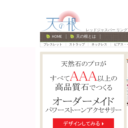
ナ
コ
ビ
ン
ゲ
テ
レッドジャスパー リン
ー
ン
HOME
天の根とは
シ
ツ
ブレスレット
ストラップ
ネックレス
ピアス・
ョ
へ
ン
ス
へ
キ
ス
ッ
キ
プ
ッ
プ