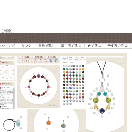
グ（指輪）
イヤリング
リング
運勢で選ぶ
誕生石で選ぶ
色で選ぶ
干支石で選ぶ