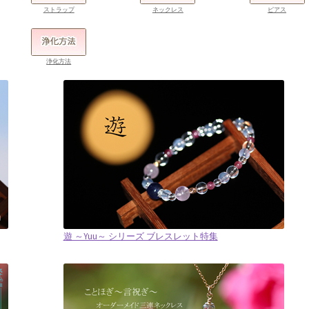
ストラップ
ネックレス
ピアス
浄化方法
遊 ～Yuu～ シリーズ ブレスレット特集