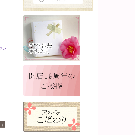
クレ
m）