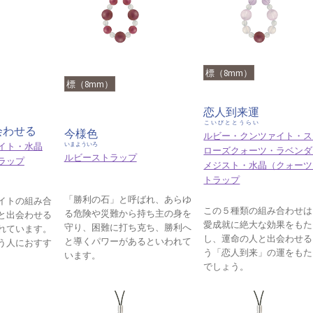
標（8mm）
標（8mm）
恋人到来運
こいびととうらい
会わせる
今様色
ルビー・クンツァイト・ス
イト・水晶
いまよういろ
ローズクォーツ・ラベンダ
ルビーストラップ
ラップ
メジスト・水晶（クォーツ
トラップ
「勝利の石」と呼ばれ、あらゆ
イトの組み合
この５種類の組み合わせは
る危険や災難から持ち主の身を
と出会わせる
愛成就に絶大な効果をもた
守り、困難に打ち克ち、勝利へ
れています。
し、運命の人と出会わせる
と導くパワーがあるといわれて
う人におすす
う「恋人到来」の運をもた
います。
でしょう。