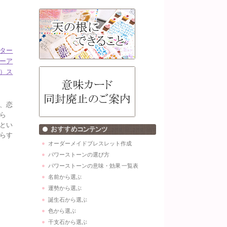
ター
ーア
）ス
、恋
ら
とい
らす
オーダーメイドブレスレット作成
パワーストーンの選び方
パワーストーンの意味・効果 一覧表
名前から選ぶ
運勢から選ぶ
誕生石から選ぶ
色から選ぶ
干支石から選ぶ