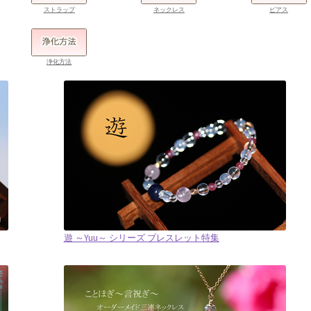
ストラップ
ネックレス
ピアス
浄化方法
遊 ～Yuu～ シリーズ ブレスレット特集