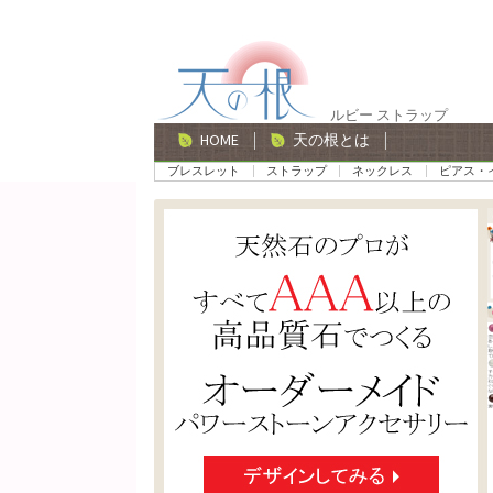
ナ
コ
ビ
ン
ゲ
テ
ルビー ストラップ
ー
ン
HOME
天の根とは
シ
ツ
ブレスレット
ストラップ
ネックレス
ピアス・
ョ
へ
ン
ス
へ
キ
ス
ッ
キ
プ
ッ
プ