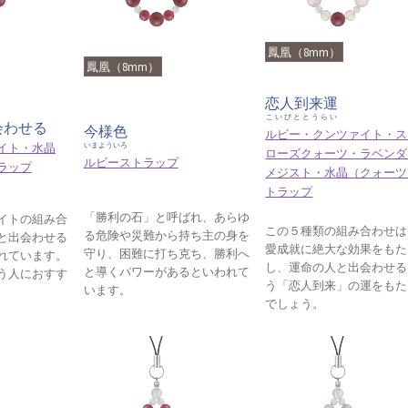
鳳凰（8mm）
鳳凰（8mm）
恋人到来運
こいびととうらい
会わせる
今様色
ルビー・クンツァイト・ス
イト・水晶
いまよういろ
ローズクォーツ・ラベンダ
ルビーストラップ
ラップ
メジスト・水晶（クォーツ
トラップ
「勝利の石」と呼ばれ、あらゆ
イトの組み合
この５種類の組み合わせは
る危険や災難から持ち主の身を
と出会わせる
愛成就に絶大な効果をもた
守り、困難に打ち克ち、勝利へ
れています。
し、運命の人と出会わせる
と導くパワーがあるといわれて
う人におすす
う「恋人到来」の運をもた
います。
でしょう。