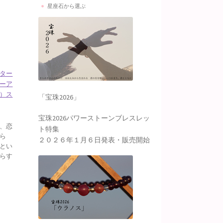
星座石から選ぶ
ター
ーア
）ス
「宝珠2026」
宝珠2026パワーストーンブレスレッ
、恋
ト特集
ら
２０２６年１月６日発表・販売開始
とい
らす