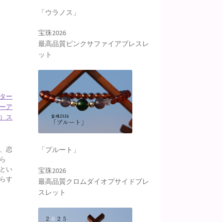
「ウラノス」
宝珠2026
最高品質ピンクサファイアブレスレ
ット
ター
ーア
）ス
、恋
「プルート」
ら
とい
宝珠2026
らす
最高品質クロムダイオプサイドブレ
スレット