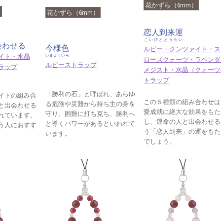
花かずら（6mm）
）
花かずら（6mm）
恋人到来運
こいびととうらい
会わせる
今様色
ルビー・クンツァイト・ス
イト・水晶
いまよういろ
ローズクォーツ・ラベンダ
ルビーストラップ
ラップ
メジスト・水晶（クォーツ
トラップ
「勝利の石」と呼ばれ、あらゆ
イトの組み合
この５種類の組み合わせは
る危険や災難から持ち主の身を
と出会わせる
愛成就に絶大な効果をもた
守り、困難に打ち克ち、勝利へ
れています。
し、運命の人と出会わせる
と導くパワーがあるといわれて
う人におすす
う「恋人到来」の運をもた
います。
でしょう。