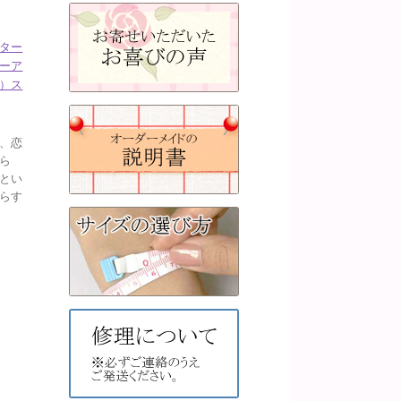
ター
ーア
）ス
、恋
ら
とい
らす