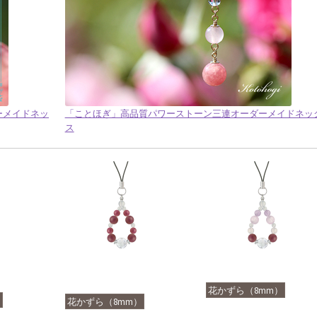
ダーメイドネッ
「ことほぎ」高品質パワーストーン三連オーダーメイドネッ
ス
花かずら（8mm）
）
花かずら（8mm）