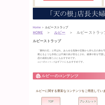
Home
＞
ルビー ストラップ
HOME
＞
ルビー
＞ ルビー ストラッ
ルビーストラップ
「勝利の石」と呼ばれ、あらゆる危険や災難から持ち主の身を
燃えるような赤色には不滅の炎が宿るとされ、健康や富を守護
恋の成就を願う人にもおすすめです。
の
はギフトにもおすすめです。
ルビー
ストラップ
ルビーに関する豊富なコンテンツをご用意してい