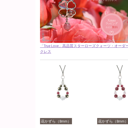
「True Love」高品質スターローズクォーツ・オー
クレス
花かずら（8mm）
花かずら（8mm