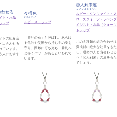
恋人到来運
こいびととうらい
会わせる
今様色
ルビー・クンツァイト・ス
イト・水晶
いまよういろ
ローズクォーツ・ラベンダ
ルビーストラップ
ラップ
メジスト・水晶（クォーツ
トラップ
「勝利の石」と呼ばれ、あらゆ
イトの組み合
この５種類の組み合わせは
る危険や災難から持ち主の身を
と出会わせる
愛成就に絶大な効果をもた
守り、困難に打ち克ち、勝利へ
れています。
し、運命の人と出会わせる
と導くパワーがあるといわれて
う人におすす
う「恋人到来」の運をもた
います。
でしょう。