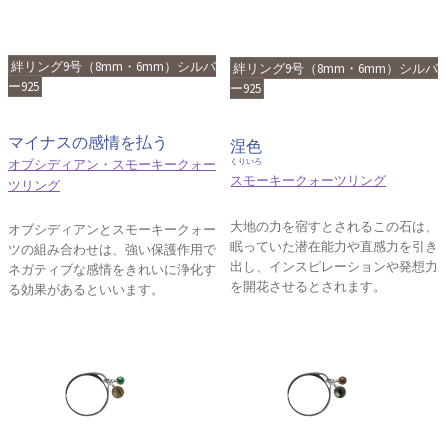
絆リング9号（8mm・6mm）シルバ
絆リング9号（8mm・6mm）シルバ
ー925
ー925
マイナスの感情を払う
涅色
オブシディアン・スモーキークォー
くりいろ
スモーキークォーツリング
ツリング
大地の力を宿すとされるこの石は、
オブシディアンとスモーキークォー
眠っていた潜在能力や直感力を引き
ツの組み合わせは、強い保護作用で
出し、インスピレーションや発想力
ネガティブな感情をきれいに浄化す
を開花させるとされます。
る効果があるといいます。