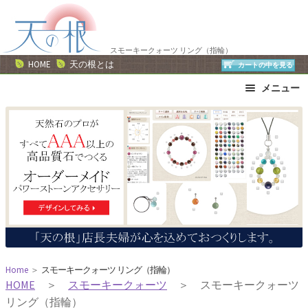
ナ
コ
ビ
ン
ゲ
テ
スモーキークォーツ リング（指輪）
ー
ン
HOME
天の根とは
カートの中を見る
シ
ツ
メニュー
ョ
へ
ン
ス
ブレスレット
ストラップ
へ
キ
ネックレス
ピアス・イヤリング
ス
ッ
リング
運勢で選ぶ
キ
プ
誕生石で選ぶ
色で選ぶ
ッ
干支石で選ぶ
星座石で選ぶ
プ
石の名前で選ぶ
パワーストーン一覧
Home
＞
スモーキークォーツ リング（指輪）
HOME
＞
スモーキークォーツ
＞ スモーキークォーツ
リング（指輪）