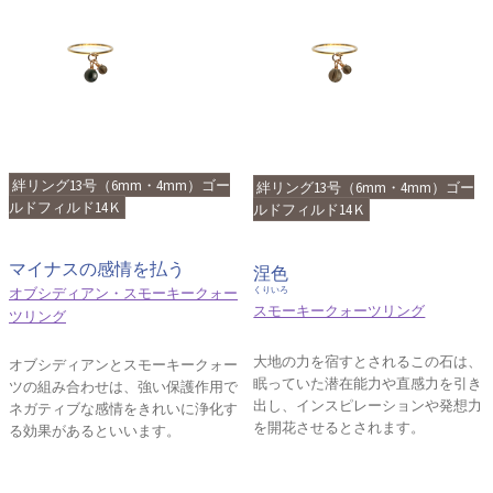
絆リング13号（6mm・4mm）ゴー
絆リング13号（6mm・4mm）ゴー
ルドフィルド14Ｋ
ルドフィルド14Ｋ
マイナスの感情を払う
涅色
オブシディアン・スモーキークォー
くりいろ
スモーキークォーツリング
ツリング
大地の力を宿すとされるこの石は、
オブシディアンとスモーキークォー
眠っていた潜在能力や直感力を引き
ツの組み合わせは、強い保護作用で
出し、インスピレーションや発想力
ネガティブな感情をきれいに浄化す
を開花させるとされます。
る効果があるといいます。