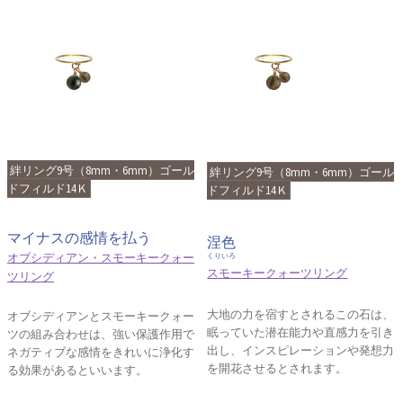
絆リング9号（8mm・6mm）ゴール
絆リング9号（8mm・6mm）ゴール
ドフィルド14Ｋ
ドフィルド14Ｋ
マイナスの感情を払う
涅色
オブシディアン・スモーキークォー
くりいろ
スモーキークォーツリング
ツリング
大地の力を宿すとされるこの石は、
オブシディアンとスモーキークォー
眠っていた潜在能力や直感力を引き
ツの組み合わせは、強い保護作用で
出し、インスピレーションや発想力
ネガティブな感情をきれいに浄化す
を開花させるとされます。
る効果があるといいます。