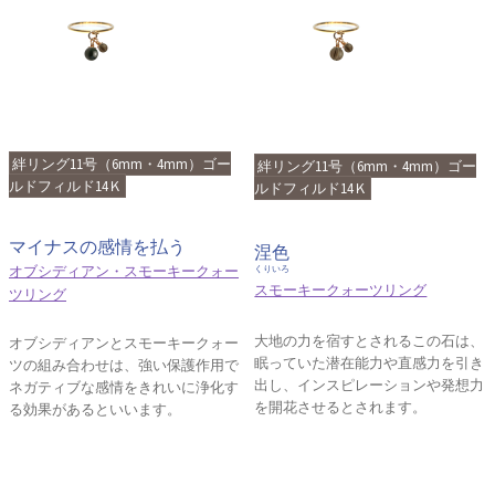
絆リング11号（6mm・4mm）ゴー
絆リング11号（6mm・4mm）ゴー
ルドフィルド14Ｋ
ルドフィルド14Ｋ
マイナスの感情を払う
涅色
オブシディアン・スモーキークォー
くりいろ
スモーキークォーツリング
ツリング
大地の力を宿すとされるこの石は、
オブシディアンとスモーキークォー
眠っていた潜在能力や直感力を引き
ツの組み合わせは、強い保護作用で
出し、インスピレーションや発想力
ネガティブな感情をきれいに浄化す
を開花させるとされます。
る効果があるといいます。