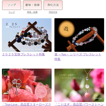
リング
意味・効果
浄化方法
２０２５宝珠ブレスレット特集
遊 ～Yuu～ シリーズ ブレスレット
特集
「True Love」高品質スターローズク
「ことほぎ」高品質パワーストーン