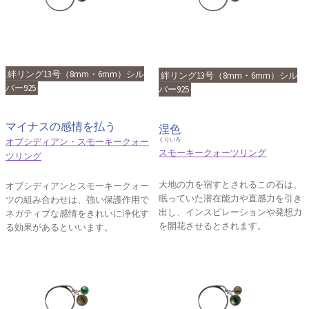
絆リング13号（8mm・6mm）シル
絆リング13号（8mm・6mm）シル
バー925
バー925
マイナスの感情を払う
涅色
オブシディアン・スモーキークォー
くりいろ
スモーキークォーツリング
ツリング
大地の力を宿すとされるこの石は、
オブシディアンとスモーキークォー
眠っていた潜在能力や直感力を引き
ツの組み合わせは、強い保護作用で
出し、インスピレーションや発想力
ネガティブな感情をきれいに浄化す
を開花させるとされます。
る効果があるといいます。