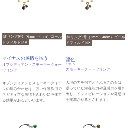
絆リング9号（6mm・4mm）ゴール
絆リング9号（6mm・4mm）ゴール
ドフィルド14Ｋ
ドフィルド14Ｋ
マイナスの感情を払う
涅色
オブシディアン・スモーキークォー
くりいろ
スモーキークォーツリング
ツリング
大地の力を宿すとされるこの石は、
オブシディアンとスモーキークォー
眠っていた潜在能力や直感力を引き
ツの組み合わせは、強い保護作用で
出し、インスピレーションや発想力
ネガティブな感情をきれいに浄化す
を開花させるとされます。
る効果があるといいます。