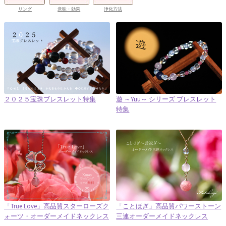
リング
意味・効果
浄化方法
２０２５宝珠ブレスレット特集
遊 ～Yuu～ シリーズ ブレスレット
特集
「True Love」高品質スターローズク
「ことほぎ」高品質パワーストーン
ォーツ・オーダーメイドネックレス
三連オーダーメイドネックレス