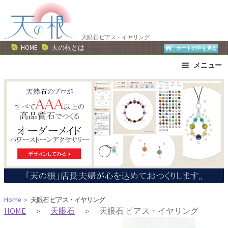
ナ
コ
ビ
ン
ゲ
テ
天眼石 ピアス・イヤリング
ー
ン
HOME
天の根とは
カートの中を見る
シ
ツ
メニュー
ョ
へ
ン
ス
ブレスレット
ストラップ
へ
キ
ネックレス
ピアス・イヤリング
ス
ッ
リング
運勢で選ぶ
キ
プ
誕生石で選ぶ
色で選ぶ
ッ
干支石で選ぶ
星座石で選ぶ
プ
石の名前で選ぶ
パワーストーン一覧
Home
＞
天眼石 ピアス・イヤリング
HOME
＞
天眼石
＞ 天眼石 ピアス・イヤリング