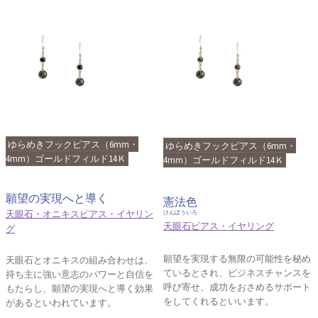
ゆらめきフックピアス（6mm・
ゆらめきフックピアス（6mm・
4mm）ゴールドフィルド14Ｋ
4mm）ゴールドフィルド14Ｋ
願望の実現へと導く
憲法色
天眼石・オニキスピアス・イヤリン
けんぽういろ
天眼石ピアス・イヤリング
グ
願望を実現する無限の可能性を秘め
天眼石とオニキスの組み合わせは、
ているとされ、ビジネスチャンスを
持ち主に強い意志のパワーと自信を
呼び寄せ、成功をおさめるサポート
もたらし、願望の実現へと導く効果
をしてくれるといいます。
があるといわれています。