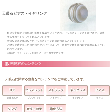
天眼石ピアス・イヤリング
願望を実現する無限の可能性を秘めているとされ、ビジネスチャンスを呼び寄せ、成功
するサポートをしてくれるといいます。
大切な会議や商談などのビジネスシーンに身につけるとよいでしょう。
万物を見通す第三の目の強力なパワーによって、悪事や災難をはね返す効果があるとい
われています。
の
はギフトにもおすすめです。
天眼石
ピアス・イヤリング
天眼石に関する豊富なコンテンツをご用意しています。
天眼石TOP
ブレスレット
ストラップ
ネックレス
ピアス