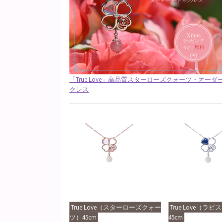
「True Love」高品質スターローズクォーツ・オー
クレス
True Love（スターローズクォー
True Love（ラ
ツ）45cm
45cm