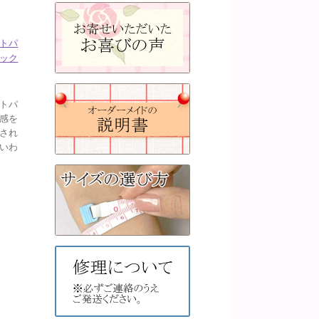
トパ
ック
トパ
感を
され
いわ