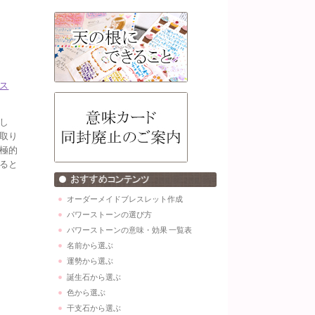
ス
し
取り
極的
ると
オーダーメイドブレスレット作成
パワーストーンの選び方
パワーストーンの意味・効果 一覧表
名前から選ぶ
運勢から選ぶ
誕生石から選ぶ
色から選ぶ
干支石から選ぶ