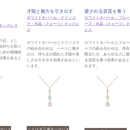
才能と魅力を引き出す
愛される資質を養う
ホワイトオパール・クリソコ
ホワイトオパール・ブルー
ラ・水晶（クォーツ）ネックレ
ーズ・水晶（クォーツ）ネ
ネックレス
ス
レス
の石」とし
ホワイトオパールとクリソコラ
ホワイトオパールとブルー
気持ちを取り
の組み合わせは、ハートに働き
ーズの組み合わせは、存在
ための積極的
かけ、持ち主の隠れた才能や美
際立たせ、あらゆる人に愛
効果があると
しさを引き出す効果があるとい
る資質を養う効果があると
います。
れます。
クレス
ことほぎ三連ネックレス