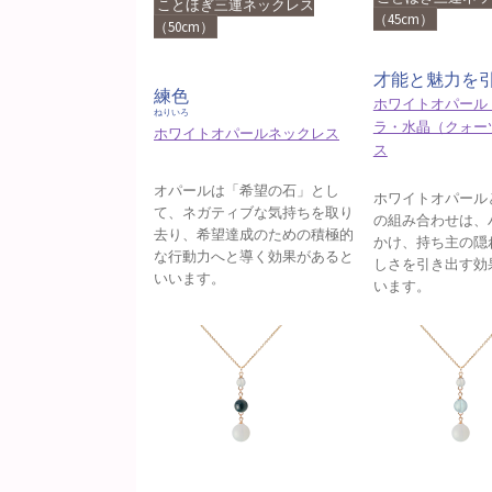
ことほぎ三連ネックレス
（45cm）
（50cm）
才能と魅力を
練色
ホワイトオパール
ねりいろ
ラ・水晶（クォー
ホワイトオパールネックレス
ス
オパールは「希望の石」とし
ホワイトオパール
て、ネガティブな気持ちを取り
の組み合わせは、
去り、希望達成のための積極的
かけ、持ち主の隠
な行動力へと導く効果があると
しさを引き出す効
いいます。
います。