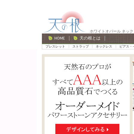
ナ
コ
ビ
ン
ゲ
テ
ホワイトオパール ネック
ー
ン
HOME
天の根とは
シ
ツ
ブレスレット
ストラップ
ネックレス
ピアス・
ョ
へ
ン
ス
へ
キ
ス
ッ
キ
プ
ッ
プ