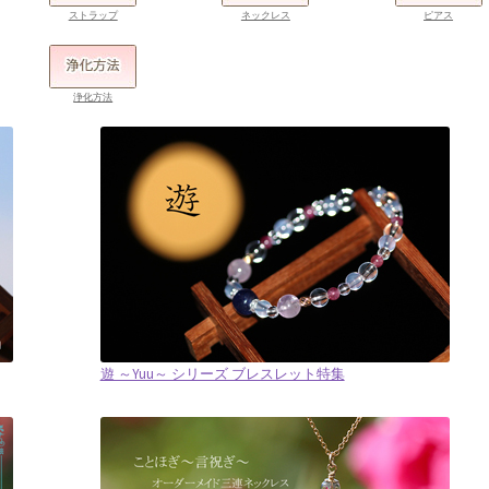
ストラップ
ネックレス
ピアス
浄化方法
遊 ～Yuu～ シリーズ ブレスレット特集