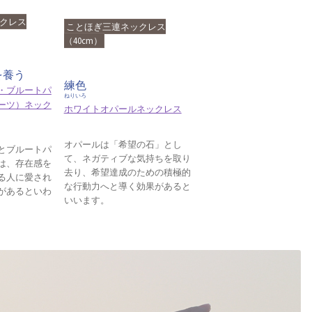
クレス
ことほぎ三連ネックレス
（40cm）
を養う
練色
・ブルートパ
ねりいろ
ーツ）ネック
ホワイトオパールネックレス
オパールは「希望の石」とし
とブルートパ
て、ネガティブな気持ちを取り
は、存在感を
去り、希望達成のための積極的
る人に愛され
な行動力へと導く効果があると
があるといわ
いいます。