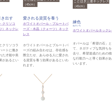
ことほぎ三連ネックレス
（45cm）
（45cm）
引き出す
愛される資質を養う
練色
・クリソコ
ホワイトオパール・ブルートパ
ねりいろ
ツ）ネックレ
ーズ・水晶（クォーツ）ネック
ホワイトオパールネックレ
レス
オパールは「希望の石」と
とクリソコラ
ホワイトオパールとブルートパ
て、ネガティブな気持ちを
ハートに働き
ーズの組み合わせは、存在感を
去り、希望達成のための積
れた才能や美
際立たせ、あらゆる人に愛され
な行動力へと導く効果があ
果があるとい
る資質を養う効果があるといわ
いいます。
れます。