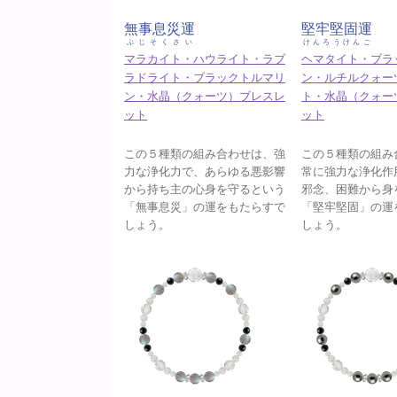
無事息災運
堅牢堅固運
ぶじそくさい
けんろうけんご
マラカイト・ハウライト・ラブ
ヘマタイト・ブラ
ラドライト・ブラックトルマリ
ン・ルチルクォー
ン・水晶（クォーツ）ブレスレ
ト・水晶（クォー
ット
ット
この５種類の組み合わせは、強
この５種類の組み
力な浄化力で、あらゆる悪影響
常に強力な浄化作
から持ち主の心身を守るという
邪念、困難から身
「無事息災」の運をもたらすで
「堅牢堅固」の運
しょう。
しょう。