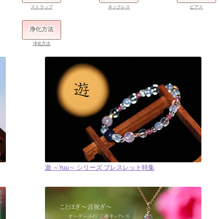
ストラップ
ネックレス
ピアス
浄化方法
遊 ～Yuu～ シリーズ ブレスレット特集