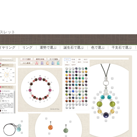
レスレット
イヤリング
リング
運勢で選ぶ
誕生石で選ぶ
色で選ぶ
干支石で選ぶ