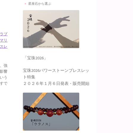
星座石から選ぶ
ラブ
マリ
スレ
「宝珠2026」
、強
宝珠2026パワーストーンブレスレッ
影響
ト特集
いう
２０２６年１月６日発表・販売開始
すで