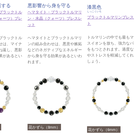
護する
悪影響から身を守る
漆黒色
ブラックトル
ヘマタイト・ブラックトルマリ
しっこくいろ
ブラックトルマリンブレス
ォーツ）ブレ
ン・水晶（クォーツ）ブレスレ
ト
ット
トルマリンの中でも最もマ
ブラックトル
ヘマタイトとブラックトルマリ
スイオンを放ち、強力なパ
せは、マイナ
ンの組み合わせは、悪意や嫉妬
をもつとされます。過度な
ね返し、悪影
などのネガティブなエネルギー
やストレスを軽減してくれ
果があるとい
から身を守る効果があるといわ
しょう。
れます。
）
花かずら（8mm）
花かずら（6mm）