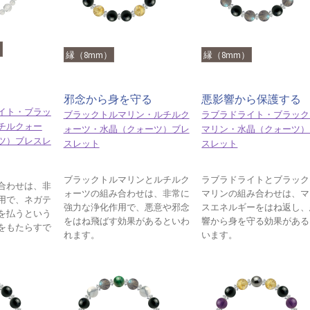
）
縁（8mm）
縁（8mm）
邪念から身を守る
悪影響から保護する
イト・ブラッ
ブラックトルマリン・ルチルク
ラブラドライト・ブラック
チルクォー
ォーツ・水晶（クォーツ）ブレ
マリン・水晶（クォーツ）
ツ）ブレスレ
スレット
スレット
ブラックトルマリンとルチルク
ラブラドライトとブラック
合わせは、非
ォーツの組み合わせは、非常に
マリンの組み合わせは、マ
用で、ネガテ
強力な浄化作用で、悪意や邪念
スエネルギーをはね返し、
を払うという
をはね飛ばす効果があるといわ
響から身を守る効果がある
をもたらすで
れます。
います。