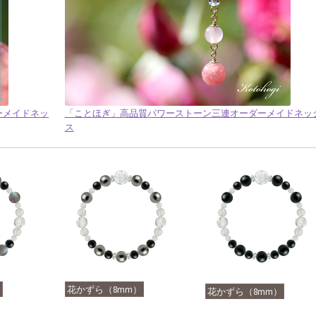
ダーメイドネッ
「ことほぎ」高品質パワーストーン三連オーダーメイドネッ
ス
）
花かずら（8mm）
花かずら（8mm）