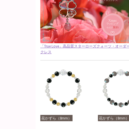
「True Love」高品質スターローズクォーツ・オー
クレス
花かずら（8mm）
花かずら（8mm