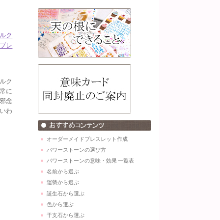
ルク
ブレ
ルク
常に
邪念
いわ
オーダーメイドブレスレット作成
パワーストーンの選び方
パワーストーンの意味・効果 一覧表
名前から選ぶ
運勢から選ぶ
誕生石から選ぶ
色から選ぶ
干支石から選ぶ