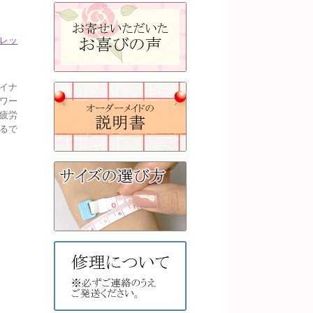
レッ
イナ
ワー
疲労
るで