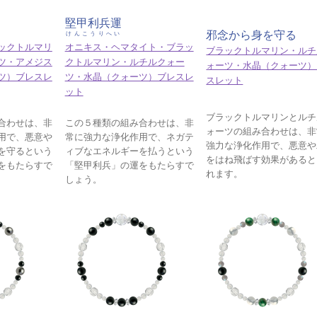
堅甲利兵運
邪念から身を守る
けんこうりへい
ックトルマリ
オニキス・ヘマタイト・ブラッ
ブラックトルマリン・ルチ
ツ・アメジス
クトルマリン・ルチルクォー
ォーツ・水晶（クォーツ）
ツ）ブレスレ
ツ・水晶（クォーツ）ブレスレ
スレット
ット
ブラックトルマリンとルチ
合わせは、非
この５種類の組み合わせは、非
ォーツの組み合わせは、非
用で、悪意や
常に強力な浄化作用で、ネガテ
強力な浄化作用で、悪意や
を守るという
ィブなエネルギーを払うという
をはね飛ばす効果があると
をもたらすで
「堅甲利兵」の運をもたらすで
れます。
しょう。