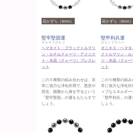
花かずら（6mm）
花かずら（6mm
堅牢堅固運
堅甲利兵運
けんろうけんご
けんこうりへい
ヘマタイト・ブラックトルマリ
オニキス・ヘマタ
ン・ルチルクォーツ・アメジス
クトルマリン・ル
ト・水晶（クォーツ）ブレスレ
ツ・水晶（クォー
ット
ット
この５種類の組み合わせは、非
この５種類の組み
常に強力な浄化作用で、悪意や
常に強力な浄化作
邪念、困難から身を守るという
ィブなエネルギー
「堅牢堅固」の運をもたらすで
「堅甲利兵」の運
しょう。
しょう。