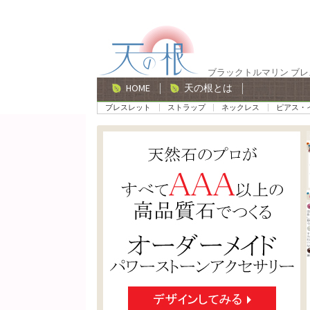
ナ
コ
ビ
ン
ゲ
テ
ブラックトルマリン ブ
ー
ン
HOME
天の根とは
シ
ツ
ブレスレット
ストラップ
ネックレス
ピアス・
ョ
へ
ン
ス
へ
キ
ス
ッ
キ
プ
ッ
プ