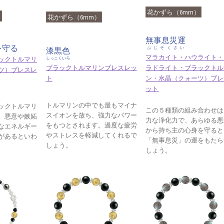
花かずら（6mm）
）
花かずら（6mm）
無事息災運
を守る
ぶじそくさい
漆黒色
マラカイト・ハウライト・
ックトルマリ
しっこくいろ
ブラックトルマリンブレスレッ
ラドライト・ブラックトル
ツ）ブレスレ
ト
ン・水晶（クォーツ）ブレ
ット
トルマリンの中でも最もマイナ
ックトルマリ
この５種類の組み合わせは
スイオンを放ち、強力なパワー
、悪意や嫉妬
力な浄化力で、あらゆる悪
をもつとされます。過度な疲労
なエネルギー
から持ち主の心身を守ると
やストレスを軽減してくれるで
があるといわ
「無事息災」の運をもたら
しょう。
しょう。