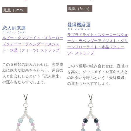
鳳凰（8mm）
鳳凰（8mm）
愛縁機縁運
恋人到来運
あいえんきえん
こいびととうらい
ラブラドライト・スターローズクォ
ルビー・クンツァイト・スターロー
ーツ・ラベンダーアメジスト・グリ
ズクォーツ・ラベンダーアメジス
ーンフローライト・水晶（クォー
ト・水晶（クォーツ）ストラップ
ツ）ストラップ
この５種類の組み合わせは、恋愛成
この５種類の組み合わせは、直感力
就に絶大な効果をもたらし、運命の
を高め、ソウルメイトや運命の人と
人と出会わせるという「恋人到来」
の出会いを呼ぶという「愛縁機縁」
の運をもたらすでしょう。
の運をもたらすでしょう。