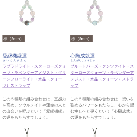
標（8mm）
標（8mm）
愛縁機縁運
心願成就運
あいえんきえん
しんがんじょうじゅ
ラブラドライト・スターローズクォ
ブルートパーズ・クンツァイト・ス
ーツ・ラベンダーアメジスト・グリ
ターローズクォーツ・ラベンダーア
ーンフローライト・水晶（クォー
メジスト・水晶（クォーツ）ストラ
ツ）ストラップ
ップ
この５種類の組み合わせは、直感力
この５種類の組み合わせは、想いを
を高め、ソウルメイトや運命の人と
強めるパワーをもたらし、心から望
の出会いを呼ぶという「愛縁機縁」
む幸せへと導くという「心願成就」
の運をもたらすでしょう。
の運をもたらすでしょう。