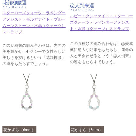
花顔柳腰運
恋人到来運
かがんりゅうよう
こいびととうらい
スターローズクォーツ・ラベンダー
ルビー・クンツァイト・スターロー
アメジスト・モルガナイト・ブルー
ズクォーツ・ラベンダーアメジス
ムーンストーン・水晶（クォーツ）
ト・水晶（クォーツ）ストラップ
ストラップ
この５種類の組み合わせは、恋愛成
この５種類の組み合わせは、内面の
就に絶大な効果をもたらし、運命の
美を輝かせ、セクシーで女性らしい
人と出会わせるという「恋人到来」
美しさを授けるという「花顔柳腰」
の運をもたらすでしょう。
の運をもたらすでしょう。
花かずら（6mm）
花かずら（6mm）