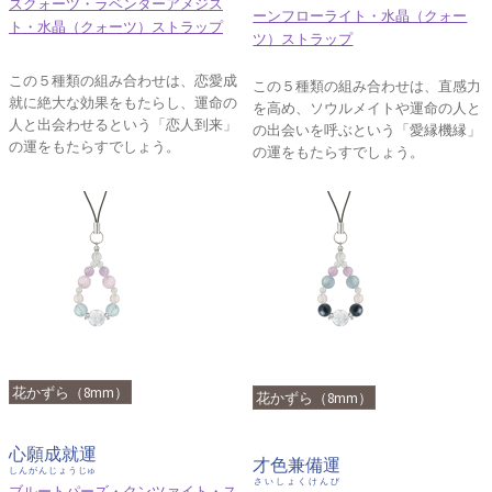
ズクォーツ・ラベンダーアメジス
ーンフローライト・水晶（クォー
ト・水晶（クォーツ）ストラップ
ツ）ストラップ
この５種類の組み合わせは、恋愛成
この５種類の組み合わせは、直感力
就に絶大な効果をもたらし、運命の
を高め、ソウルメイトや運命の人と
人と出会わせるという「恋人到来」
の出会いを呼ぶという「愛縁機縁」
の運をもたらすでしょう。
の運をもたらすでしょう。
花かずら（8mm）
花かずら（8mm）
心願成就運
才色兼備運
しんがんじょうじゅ
さいしょくけんび
ブルートパーズ・クンツァイト・ス