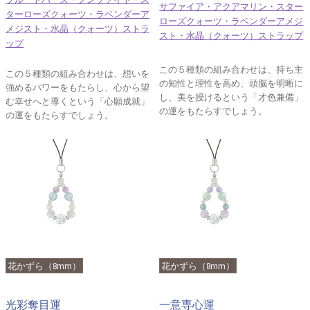
サファイア・アクアマリン・スター
ターローズクォーツ・ラベンダーア
ローズクォーツ・ラベンダーアメジ
メジスト・水晶（クォーツ）ストラ
スト・水晶（クォーツ）ストラップ
ップ
この５種類の組み合わせは、持ち主
この５種類の組み合わせは、想いを
の知性と理性を高め、頭脳を明晰に
強めるパワーをもたらし、心から望
し、美を授けるという「才色兼備」
む幸せへと導くという「心願成就」
の運をもたらすでしょう。
の運をもたらすでしょう。
花かずら（8mm）
花かずら（8mm）
光彩奪目運
一意専心運