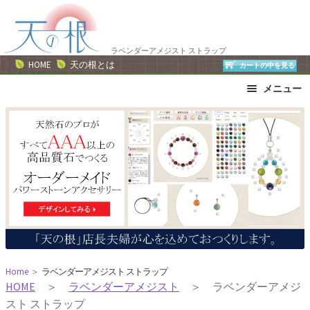
ナ
コ
ビ
ン
ゲ
テ
ラベンダーアメジスト ストラップ
ー
ン
HOME
天の根とは
カートの中を見る
シ
ツ
メニュー
ョ
へ
ン
ス
ブレスレット
ストラップ
へ
キ
ネックレス
ピアス・イヤリング
ス
ッ
リング
運勢で選ぶ
キ
プ
誕生石で選ぶ
色で選ぶ
ッ
干支石で選ぶ
星座石で選ぶ
プ
石の名前で選ぶ
パワーストーン一覧
Home
＞
ラベンダーアメジスト ストラップ
HOME
＞
ラベンダーアメジスト
＞ ラベンダーアメジ
スト ストラップ