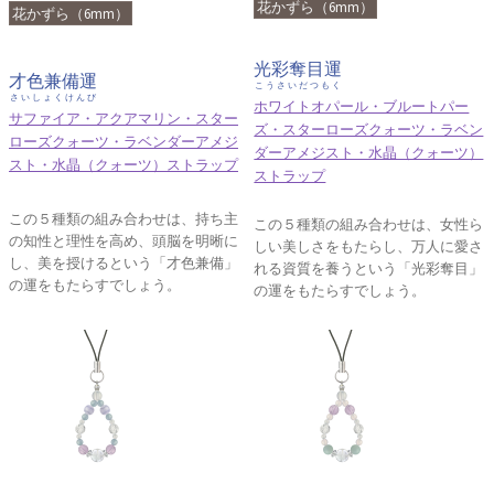
花かずら（6mm）
花かずら（6mm）
光彩奪目運
才色兼備運
こうさいだつもく
さいしょくけんび
ホワイトオパール・ブルートパー
サファイア・アクアマリン・スター
ズ・スターローズクォーツ・ラベン
ローズクォーツ・ラベンダーアメジ
ダーアメジスト・水晶（クォーツ）
スト・水晶（クォーツ）ストラップ
ストラップ
この５種類の組み合わせは、持ち主
この５種類の組み合わせは、女性ら
の知性と理性を高め、頭脳を明晰に
しい美しさをもたらし、万人に愛さ
し、美を授けるという「才色兼備」
れる資質を養うという「光彩奪目」
の運をもたらすでしょう。
の運をもたらすでしょう。