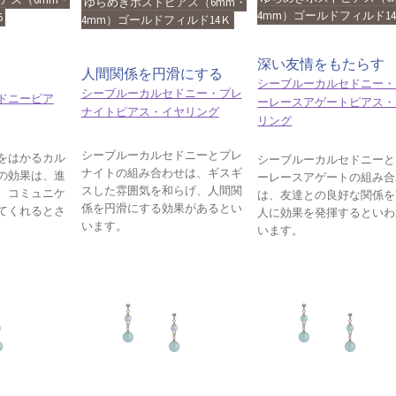
ゆらめきポストピアス（6mm・
4mm）ゴールドフィルド1
5
4mm）ゴールドフィルド14Ｋ
深い友情をもたらす
人間関係を円滑にする
シーブルーカルセドニー・
シーブルーカルセドニー・プレ
ドニーピア
ーレースアゲートピアス・
ナイトピアス・イヤリング
リング
シーブルーカルセドニーとプレ
をはかるカル
シーブルーカルセドニーと
ナイトの組み合わせは、ギスギ
の効果は、進
ーレースアゲートの組み合
スした雰囲気を和らげ、人間関
、コミュニケ
は、友達との良好な関係を
係を円滑にする効果があるとい
てくれるとさ
人に効果を発揮するといわ
います。
います。