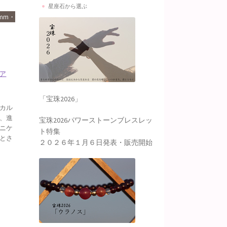
星座石から選ぶ
mm・
ア
「宝珠2026」
カル
、進
宝珠2026パワーストーンブレスレッ
ニケ
ト特集
とさ
２０２６年１月６日発表・販売開始