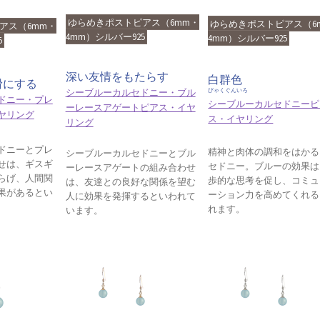
ゆらめきポストピアス（6mm・
ゆらめきポストピアス（6
アス（6mm・
4mm）シルバー925
4mm）シルバー925
5
深い友情をもたらす
白群色
滑にする
シーブルーカルセドニー・ブル
びゃくぐんいろ
ドニー・プレ
シーブルーカルセドニーピ
ーレースアゲートピアス・イヤ
ヤリング
ス・イヤリング
リング
ドニーとプレ
精神と肉体の調和をはかる
シーブルーカルセドニーとブル
せは、ギスギ
セドニー。ブルーの効果は
ーレースアゲートの組み合わせ
らげ、人間関
歩的な思考を促し、コミュ
は、友達との良好な関係を望む
果があるとい
ーション力を高めてくれる
人に効果を発揮するといわれて
れます。
います。