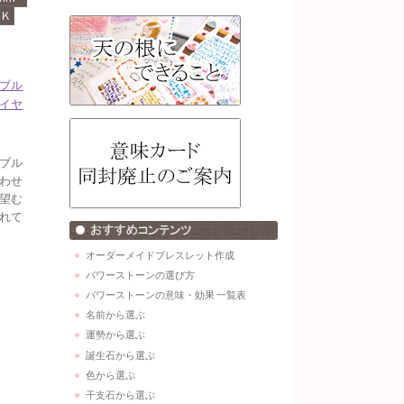
4Ｋ
ブル
イヤ
ブル
わせ
望む
れて
オーダーメイドブレスレット作成
パワーストーンの選び方
パワーストーンの意味・効果 一覧表
名前から選ぶ
運勢から選ぶ
誕生石から選ぶ
色から選ぶ
干支石から選ぶ