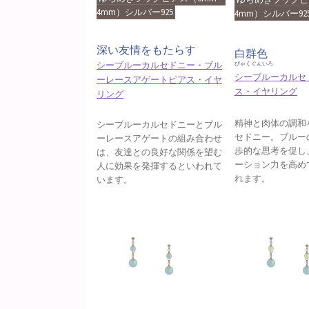
4mm）シルバー925
4mm）シルバー92
深い友情をもたらす
白群色
シーブルーカルセドニー・ブル
びゃくぐんいろ
シーブルーカルセ
ーレースアゲートピアス・イヤ
ス・イヤリング
リング
精神と肉体の調和
シーブルーカルセドニーとブル
セドニー。ブルー
ーレースアゲートの組み合わせ
歩的な思考を促し
は、友達との良好な関係を望む
ーション力を高め
人に効果を発揮するといわれて
れます。
います。