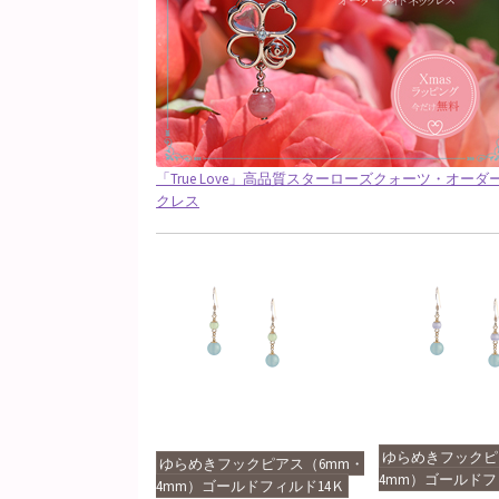
「True Love」高品質スターローズクォーツ・オー
クレス
ゆらめきフックピ
ゆらめきフックピアス（6mm・
4mm）ゴールドフ
4mm）ゴールドフィルド14Ｋ