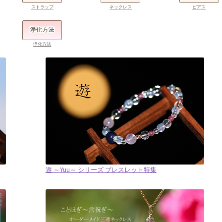
ストラップ
ネックレス
ピアス
浄化方法
遊 ～Yuu～ シリーズ ブレスレット特集