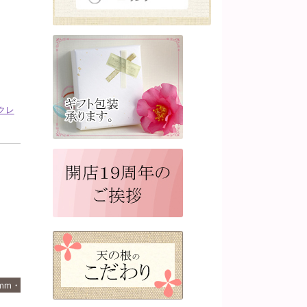
クレ
mm・