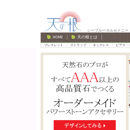
ナ
コ
ビ
ン
ゲ
テ
シーブルーカルセドニー
ー
ン
HOME
天の根とは
シ
ツ
ブレスレット
ストラップ
ネックレス
ピアス・
ョ
へ
ン
ス
へ
キ
ス
ッ
キ
プ
ッ
プ