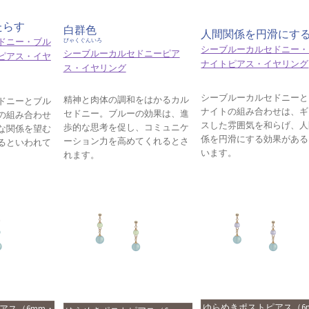
たらす
白群色
人間関係を円滑にす
ドニー・ブル
びゃくぐんいろ
シーブルーカルセドニー・
シーブルーカルセドニーピア
ピアス・イヤ
ナイトピアス・イヤリング
ス・イヤリング
シーブルーカルセドニーと
精神と肉体の調和をはかるカル
ドニーとブル
ナイトの組み合わせは、ギ
セドニー。ブルーの効果は、進
の組み合わせ
スした雰囲気を和らげ、人
歩的な思考を促し、コミュニケ
な関係を望む
係を円滑にする効果がある
ーション力を高めてくれるとさ
るといわれて
います。
れます。
ゆらめきポストピアス（6
アス（6mm・