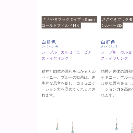
ささやきフックタイプ（8mm）
ささやきフックタ
ゴールドフィルド14Ｋ
シルバー925
白群色
白群色
びゃくぐんいろ
びゃくぐんいろ
シーブルーカルセドニーピア
シーブルーカルセ
ス・イヤリング
ス・イヤリング
精神と肉体の調和をはかるカル
精神と肉体の調和
セドニー。ブルーの効果は、進
セドニー。ブルー
歩的な思考を促し、コミュニケ
歩的な思考を促し
ーション力を高めてくれるとさ
ーション力を高め
れます。
れます。