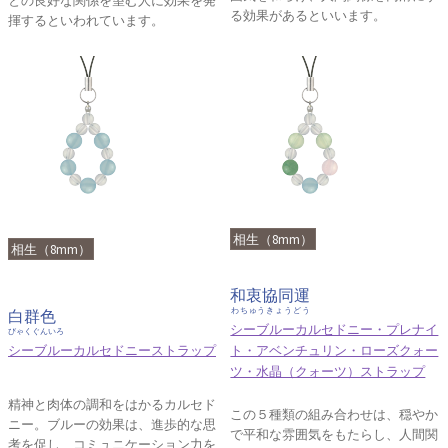
との良好な関係を望む人に効果を発
る効果があるといいます。
揮するといわれています。
相生（8mm）
相生（8mm）
和衷協同運
わちゅうきょうどう
白群色
シーブルーカルセドニー・プレナイ
びゃくぐんいろ
シーブルーカルセドニーストラップ
ト・アベンチュリン・ローズクォー
ツ・水晶（クォーツ）ストラップ
精神と肉体の調和をはかるカルセド
この５種類の組み合わせは、穏やか
ニー。ブルーの効果は、進歩的な思
で平和な雰囲気をもたらし、人間関
考を促し、コミュニケーション力を