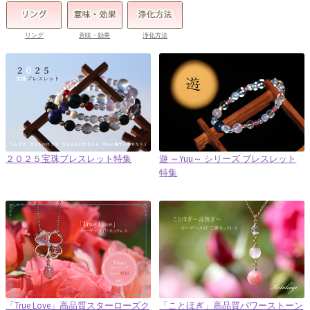
リング
意味・効果
浄化方法
２０２５宝珠ブレスレット特集
遊 ～Yuu～ シリーズ ブレスレット
特集
「True Love」高品質スターローズク
「ことほぎ」高品質パワーストーン