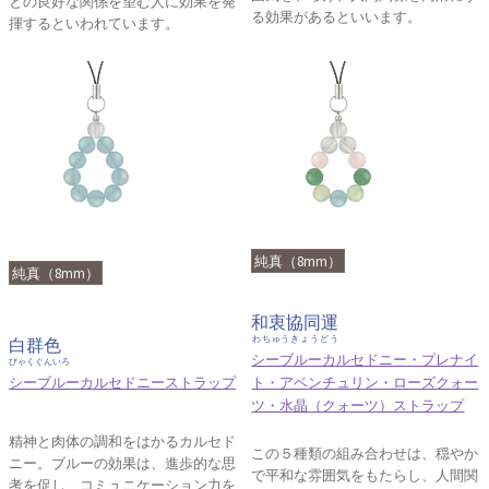
との良好な関係を望む人に効果を発
る効果があるといいます。
揮するといわれています。
純真（8mm）
純真（8mm）
和衷協同運
わちゅうきょうどう
白群色
シーブルーカルセドニー・プレナイ
びゃくぐんいろ
シーブルーカルセドニーストラップ
ト・アベンチュリン・ローズクォー
ツ・水晶（クォーツ）ストラップ
精神と肉体の調和をはかるカルセド
この５種類の組み合わせは、穏やか
ニー。ブルーの効果は、進歩的な思
で平和な雰囲気をもたらし、人間関
考を促し、コミュニケーション力を