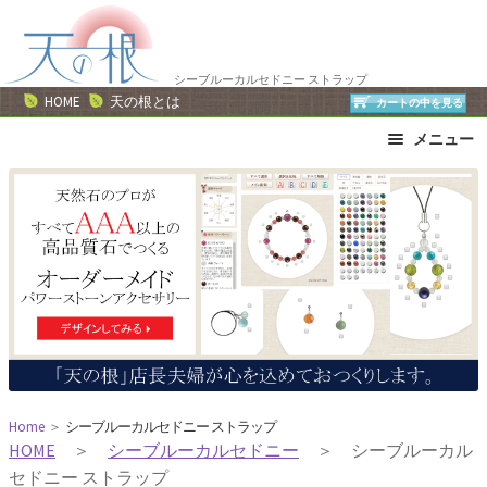
ナ
コ
ビ
ン
ゲ
テ
シーブルーカルセドニー ストラップ
ー
ン
HOME
天の根とは
カートの中を見る
シ
ツ
メニュー
ョ
へ
ン
ス
ブレスレット
ストラップ
へ
キ
ネックレス
ピアス・イヤリング
ス
ッ
リング
運勢で選ぶ
キ
プ
誕生石で選ぶ
色で選ぶ
ッ
干支石で選ぶ
星座石で選ぶ
プ
石の名前で選ぶ
パワーストーン一覧
Home
＞
シーブルーカルセドニー ストラップ
HOME
＞
シーブルーカルセドニー
＞ シーブルーカル
セドニー ストラップ