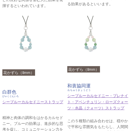
る効果があるといいます。
揮するといわれています。
花かずら（8mm）
花かずら（8mm）
和衷協同運
わちゅうきょうどう
白群色
シーブルーカルセドニー・プレナイ
びゃくぐんいろ
シーブルーカルセドニーストラップ
ト・アベンチュリン・ローズクォー
ツ・水晶（クォーツ）ストラップ
精神と肉体の調和をはかるカルセド
この５種類の組み合わせは、穏やか
ニー。ブルーの効果は、進歩的な思
で平和な雰囲気をもたらし、人間関
考を促し、コミュニケーション力を