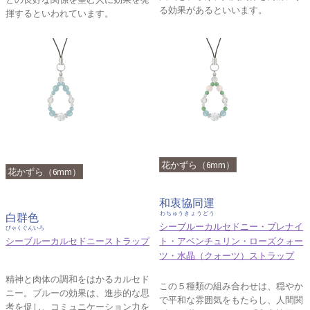
る効果があるといいます。
揮するといわれています。
花かずら（6mm）
花かずら（6mm）
和衷協同運
わちゅうきょうどう
白群色
シーブルーカルセドニー・プレナイ
びゃくぐんいろ
シーブルーカルセドニーストラップ
ト・アベンチュリン・ローズクォー
ツ・水晶（クォーツ）ストラップ
精神と肉体の調和をはかるカルセド
この５種類の組み合わせは、穏やか
ニー。ブルーの効果は、進歩的な思
で平和な雰囲気をもたらし、人間関
考を促し、コミュニケーション力を