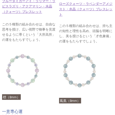
ブルータイガーアイ・ラリマー・ラ
ローズクォーツ・ラベンダーアメジ
ピスラズリ・アクアマリン・水晶
スト・水晶（クォーツ）ブレスレッ
（クォーツ）ブレスレット
ト
この５種類の組み合わせは、自由な
この５種類の組み合わせは、持ち主
思考を授け、広い視野で物事を見渡
の知性と理性を高め、頭脳を明晰に
せるように導くという「大所高所」
し、美を授けるという「才色兼備」
の運をもたらすでしょう。
の運をもたらすでしょう。
標（8mm）
鳳凰（8mm）
一意専心運