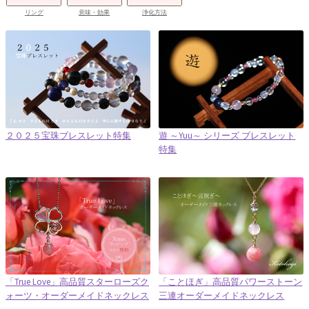
リング
意味・効果
浄化方法
２０２５宝珠ブレスレット特集
遊 ～Yuu～ シリーズ ブレスレット
特集
「True Love」高品質スターローズク
「ことほぎ」高品質パワーストーン
ォーツ・オーダーメイドネックレス
三連オーダーメイドネックレス