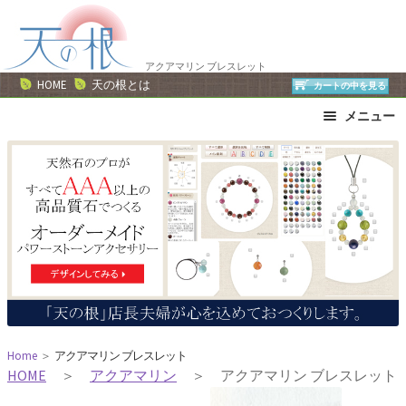
ナ
コ
ビ
ン
ゲ
テ
アクアマリン ブレスレット
ー
ン
HOME
天の根とは
カートの中を見る
シ
ツ
メニュー
ョ
へ
ン
ス
ブレスレット
ストラップ
へ
キ
ネックレス
ピアス・イヤリング
ス
ッ
リング
運勢で選ぶ
キ
プ
誕生石で選ぶ
色で選ぶ
ッ
干支石で選ぶ
星座石で選ぶ
プ
石の名前で選ぶ
パワーストーン一覧
Home
＞
アクアマリン ブレスレット
HOME
＞
アクアマリン
＞ アクアマリン ブレスレット