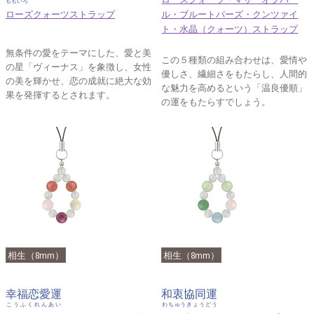
ももいろ
ローズクォーツストラップ
ル・ブルートパーズ・クンツァイ
ト・水晶（クォーツ）ストラップ
無条件の愛をテーマにした、愛と美
この５種類の組み合わせは、愛情や
の星「ヴィーナス」を象徴し、女性
優しさ、繊細さをもたらし、人間的
の美を輝かせ、恋の成就に絶大な効
な魅力を高めるという「温良優順」
果を発揮するとされます。
の運をもたらすでしょう。
相生（8mm）
相生（8mm）
幸福恋愛運
和衷協同運
こうふくれんあい
わちゅうきょうどう