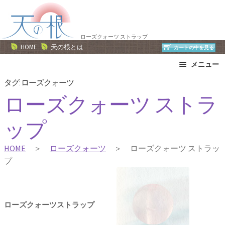
ナ
コ
ビ
ン
ゲ
テ
ローズクォーツ ストラップ
ー
ン
HOME
天の根とは
カートの中を見る
シ
ツ
メニュー
ョ
へ
ン
ス
ブレスレット
ストラップ
タグ:
ローズクォーツ
へ
キ
ネックレス
ピアス・イヤリング
ローズクォーツ ストラ
ス
ッ
リング
運勢で選ぶ
キ
プ
ップ
誕生石で選ぶ
色で選ぶ
ッ
干支石で選ぶ
星座石で選ぶ
プ
HOME
＞
ローズクォーツ
＞ ローズクォーツ ストラッ
石の名前で選ぶ
パワーストーン一覧
プ
ローズクォーツストラップ