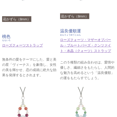
花かずら（8mm）
花かずら（8mm）
温良優順運
おんりょうゆうじゅん
桃色
ローズクォーツ・マザーオブパー
ももいろ
ローズクォーツストラップ
ル・ブルートパーズ・クンツァイ
ト・水晶（クォーツ）ストラップ
無条件の愛をテーマにした、愛と美
この５種類の組み合わせは、愛情や
の星「ヴィーナス」を象徴し、女性
優しさ、繊細さをもたらし、人間的
の美を輝かせ、恋の成就に絶大な効
な魅力を高めるという「温良優順」
果を発揮するとされます。
の運をもたらすでしょう。