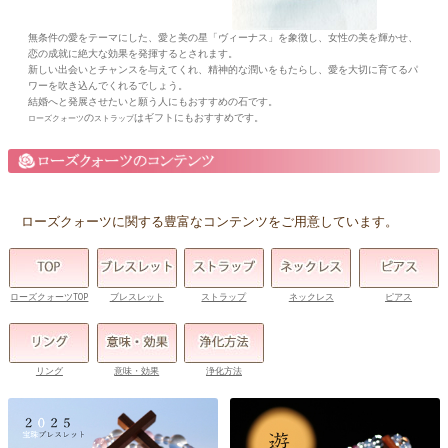
無条件の愛をテーマにした、愛と美の星「ヴィーナス」を象徴し、女性の美を輝かせ、
恋の成就に絶大な効果を発揮するとされます。
新しい出会いとチャンスを与えてくれ、精神的な潤いをもたらし、愛を大切に育てるパ
ワーを吹き込んでくれるでしょう。
結婚へと発展させたいと願う人にもおすすめの石です。
の
はギフトにもおすすめです。
ローズクォーツ
ストラップ
ローズクォーツに関する豊富なコンテンツをご用意しています。
ローズクォーツTOP
ブレスレット
ストラップ
ネックレス
ピアス
リング
意味・効果
浄化方法