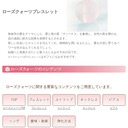
ローズクォーツブレスレット
無条件の愛をテーマにした、愛と美の星「ヴィーナス」を象徴し、女性の美を輝かせ、
恋の成就に絶大な効果を発揮するとされます。
新しい出会いとチャンスを与えてくれ、精神的な潤いをもたらし、愛を大切に育てるパ
ワーを吹き込んでくれるでしょう。
結婚へと発展させたいと願う人にもおすすめの石です。
の
はギフトにもおすすめです。
ローズクォーツ
ブレスレット
ローズクォーツに関する豊富なコンテンツをご用意しています。
ローズクォーツTOP
ブレスレット
ストラップ
ネックレス
ピアス