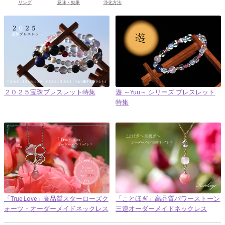
リング
意味・効果
浄化方法
２０２５宝珠ブレスレット特集
遊 ～Yuu～ シリーズ ブレスレット
特集
「True Love」高品質スターローズク
「ことほぎ」高品質パワーストーン
ォーツ・オーダーメイドネックレス
三連オーダーメイドネックレス