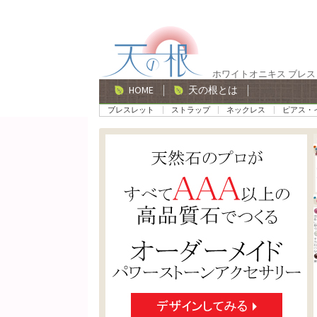
ナ
コ
ビ
ン
ゲ
テ
ホワイトオニキス ブレ
ー
ン
HOME
天の根とは
シ
ツ
ブレスレット
ストラップ
ネックレス
ピアス・
ョ
へ
ン
ス
へ
キ
ス
ッ
キ
プ
ッ
プ