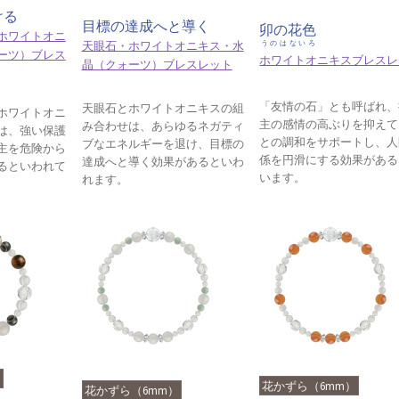
ける
目標の達成へと導く
卯の花色
ホワイトオニ
天眼石・ホワイトオニキス・水
うのはないろ
ーツ）ブレス
ホワイトオニキスブレスレ
晶（クォーツ）ブレスレット
「友情の石」とも呼ばれ、
天眼石とホワイトオニキスの組
ホワイトオニ
主の感情の高ぶりを抑えて
み合わせは、あらゆるネガティ
は、強い保護
との調和をサポートし、人
ブなエネルギーを退け、目標の
主を危険から
係を円滑にする効果がある
達成へと導く効果があるといわ
るといわれて
います。
れます。
）
花かずら（6mm）
花かずら（6mm）