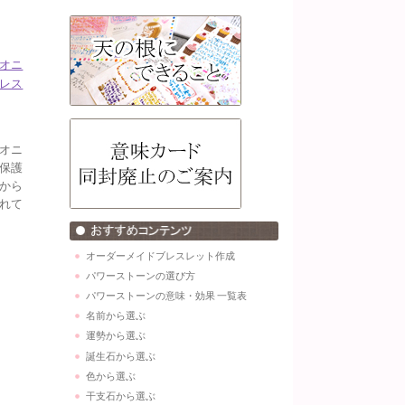
オニ
レス
オニ
保護
から
れて
オーダーメイドブレスレット作成
パワーストーンの選び方
パワーストーンの意味・効果 一覧表
名前から選ぶ
運勢から選ぶ
誕生石から選ぶ
色から選ぶ
干支石から選ぶ