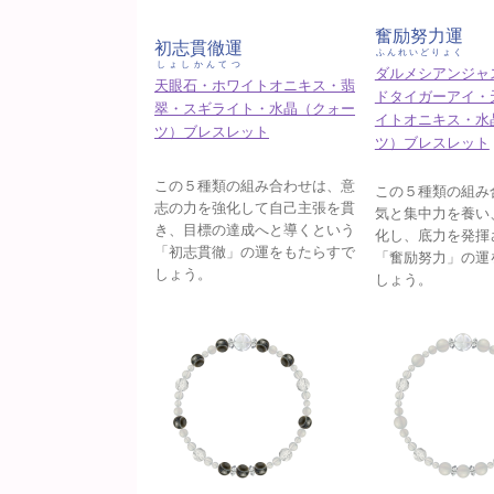
奮励努力運
初志貫徹運
ふんれいどりょく
しょしかんてつ
ダルメシアンジャ
天眼石・ホワイトオニキス・翡
ドタイガーアイ・
翠・スギライト・水晶（クォー
イトオニキス・水
ツ）ブレスレット
ツ）ブレスレット
この５種類の組み合わせは、意
この５種類の組み
志の力を強化して自己主張を貫
気と集中力を養い
き、目標の達成へと導くという
化し、底力を発揮
「初志貫徹」の運をもたらすで
「奮励努力」の運
しょう。
しょう。