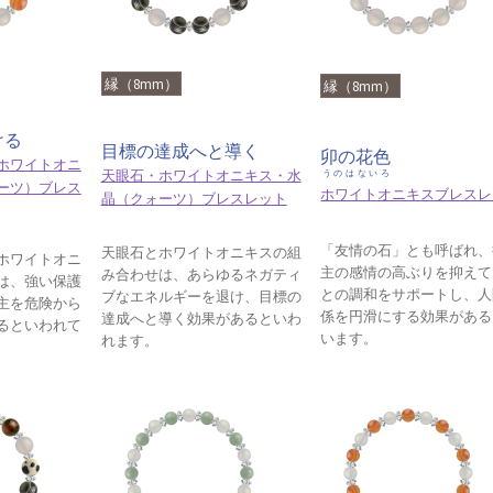
縁（8mm）
縁（8mm）
ける
目標の達成へと導く
卯の花色
ホワイトオニ
天眼石・ホワイトオニキス・水
うのはないろ
ーツ）ブレス
ホワイトオニキスブレスレ
晶（クォーツ）ブレスレット
「友情の石」とも呼ばれ、
天眼石とホワイトオニキスの組
ホワイトオニ
主の感情の高ぶりを抑えて
み合わせは、あらゆるネガティ
は、強い保護
との調和をサポートし、人
ブなエネルギーを退け、目標の
主を危険から
係を円滑にする効果がある
達成へと導く効果があるといわ
るといわれて
います。
れます。