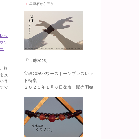
星座石から選ぶ
レッ
ホワ
ー
「宝珠2026」
、根
宝珠2026パワーストーンブレスレッ
を強
ト特集
いう
２０２６年１月６日発表・販売開始
すで