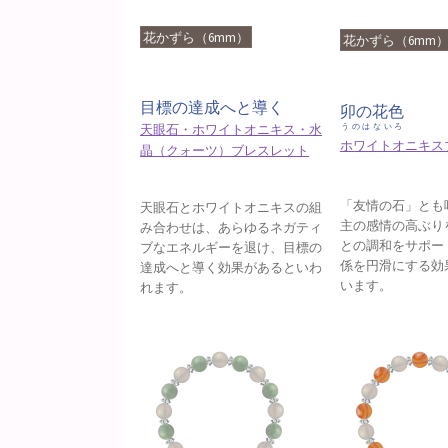
花かずら（6mm）
花かずら（6mm
目標の達成へと導く
卯の花色
天眼石・ホワイトオニキス・水
うのはないろ
ホワイトオニキス
晶（クォーツ）ブレスレット
「友情の石」とも
天眼石とホワイトオニキスの組
主の感情の高ぶり
み合わせは、あらゆるネガティ
との調和をサポー
ブなエネルギーを退け、目標の
係を円滑にする効
達成へと導く効果があるといわ
います。
れます。