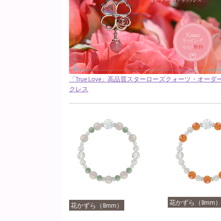
「True Love」高品質スターローズクォーツ・オー
クレス
花かずら（8mm
花かずら（8mm）