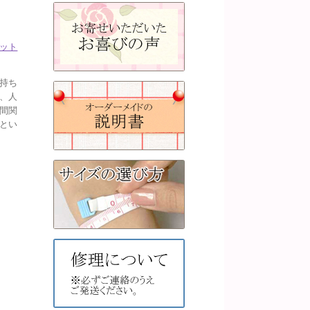
ット
持ち
、人
間関
とい