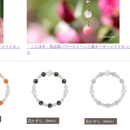
ダーメイドネッ
「ことほぎ」高品質パワーストーン三連オーダーメイドネッ
ス
）
花かずら（8mm）
花かずら（8mm）