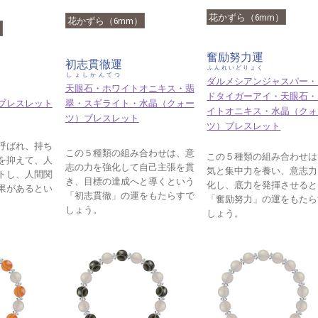
花かずら（6mm）
花かずら（6mm）
）
奮励努力運
初志貫徹運
ふんれいどりょく
しょしかんてつ
ダルメシアンジャスパー・
天眼石・ホワイトオニキス・翡
ドタイガーアイ・天眼石・
ブレスレット
翠・スギライト・水晶（クォー
イトオニキス・水晶（クォ
ツ）ブレスレット
ツ）ブレスレット
呼ばれ、持ち
この５種類の組み合わせは、意
この５種類の組み合わせは
を抑えて、人
志の力を強化して自己主張を貫
気と集中力を養い、意志力
トし、人間関
き、目標の達成へと導くという
化し、底力を発揮させると
果があるとい
「初志貫徹」の運をもたらすで
「奮励努力」の運をもたら
しょう。
しょう。