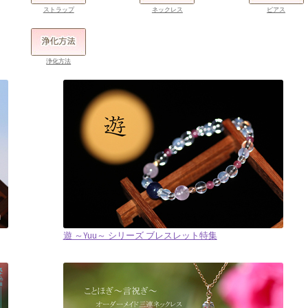
ストラップ
ネックレス
ピアス
浄化方法
遊 ～Yuu～ シリーズ ブレスレット特集